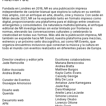
Fundada en Londres en 2016, NR es una publicación impresa
independiente de carácter bianual que explora la cultura en su sentido
más amplio, con un enfoque en arte, diseño, cine y música. Con sede en
Milán desde 2021, NR se ha expandido tanto en formato impreso como
digital, proporcionando una plataforma para el diálogo entre creativos
emergentes y consolidados. De naturaleza multidisciplinaria, el enfoque
editorial de NR investiga temas sin estar limitado por fronteras ni
normas, elevando las conversaciones culturales y celebrando la
creatividad en todas sus formas. Más allá de la publicación impresa, NR
también se expande hacia NR Sound, nuestra plataforma para mezclas,
estrenos y un próximo sello discográfico, así como NR Events, que
organiza encuentros inclusivos que conectan la música y la cultura en
todo el mundo con eventos realizados en diferentes países de Europa.
Director creativo y editor jefe
Escritores colaboradores
Jade Removille
Mariana Berezovska
Andrea Bratta
Matthew Burgos
Editor Asociado
Kayla Curtis-Evans
Andrea Bratta
Cassidy George
Billy De Luca
Curador de Eventos
Annalise June Kamegawa
Giuseppe Amoruoso
Juule Kay
Dara Khakpour
Diseño web
Arielle Lana LeJarde
Querida
Simone Lorusso
Lindsey Okubo
Desarrollo web
Lorenzo Ottone
APN
Melis Özek