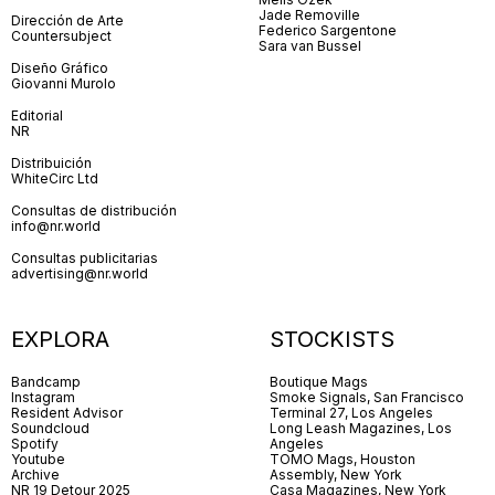
Jade Removille
Dirección de Arte
Federico Sargentone
Countersubject
Sara van Bussel
Diseño Gráfico
Giovanni Murolo
Editorial
NR
Distribuición
WhiteCirc Ltd
Consultas de distribución
info@nr.world
Consultas publicitarias
advertising@nr.world
EXPLORA
STOCKISTS
Bandcamp
Boutique Mags
Instagram
Smoke Signals, San Francisco
Resident Advisor
Terminal 27, Los Angeles
Soundcloud
Long Leash Magazines, Los
Spotify
Angeles
Youtube
TOMO Mags, Houston
Archive
Assembly, New York
NR 19 Detour 2025
Casa Magazines, New York