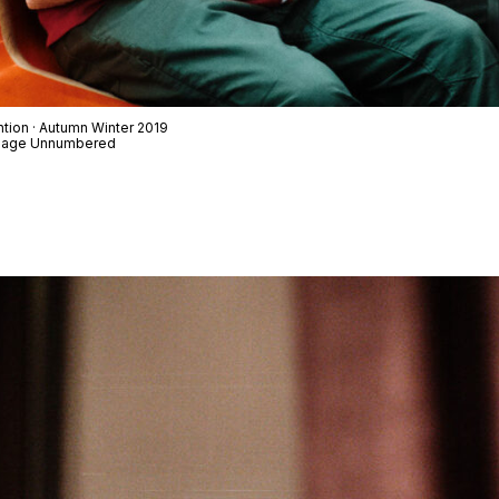
ntion · Autumn Winter 2019
t Page Unnumbered