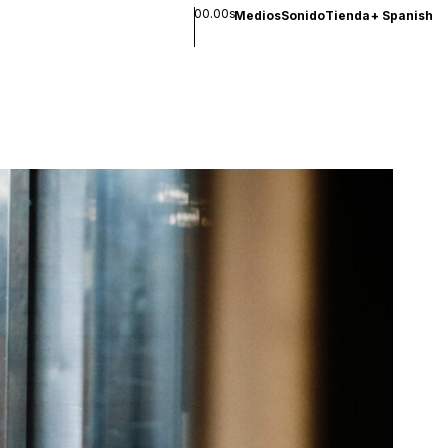
00.00s
Medios
Sonido
Tienda
+
Spanish