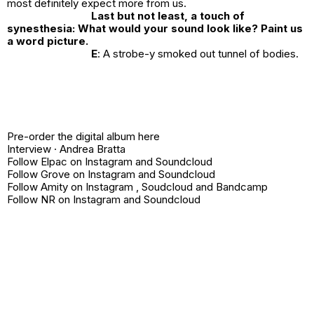
most definitely expect more from us.
Last but not least, a touch of
synesthesia: What would your sound look like? Paint us
a word picture.
E
: A strobe-y smoked out tunnel of bodies.
Pre-order the digital album
here
Interview ·
Andrea Bratta
Follow Elpac on
Instagram
and
Soundcloud
Follow Grove on
Instagram
and
Soundcloud
Follow Amity on
Instagram
,
Soudcloud
and
Bandcamp
Follow NR on
Instagram
and
Soundcloud