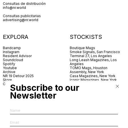
Consultas de distribución
info@nr.world
Consultas publicitarias
advertising@nr.world
EXPLORA
STOCKISTS
Bandcamp
Boutique Mags
Instagram
Smoke Signals, San Francisco
Resident Advisor
Terminal 27, Los Angeles
Soundcloud
Long Leash Magazines, Los
Spotify
Angeles
Youtube
TOMO Mags, Houston
Archive
Assembly, New York
NR 19 Detour 2025
Casa Magazines, New York
Store
Iconic Magazines, New York
Contact
ICA Miami
Subscribe to our
Village Books, Leeds
Village Books, Manchester
Newsletter
Artwords, London
Dover Street Market, London
Good News, London
MagCulture, London
Shreeji News, London
The Photographer’s Gallery,
London
IMS, Antwerp
News & Coffee, Barcelona