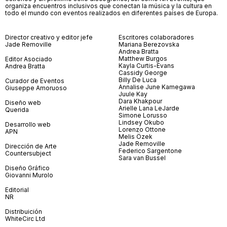
organiza encuentros inclusivos que conectan la música y la cultura en
todo el mundo con eventos realizados en diferentes países de Europa.
Director creativo y editor jefe
Escritores colaboradores
Jade Removille
Mariana Berezovska
Andrea Bratta
Matthew Burgos
Editor Asociado
Kayla Curtis-Evans
Andrea Bratta
Cassidy George
Billy De Luca
Curador de Eventos
Annalise June Kamegawa
Giuseppe Amoruoso
Juule Kay
Dara Khakpour
Diseño web
Arielle Lana LeJarde
Querida
Simone Lorusso
Lindsey Okubo
Desarrollo web
Lorenzo Ottone
APN
Melis Özek
Jade Removille
Dirección de Arte
Federico Sargentone
Countersubject
Sara van Bussel
Diseño Gráfico
Giovanni Murolo
Editorial
NR
Distribuición
WhiteCirc Ltd