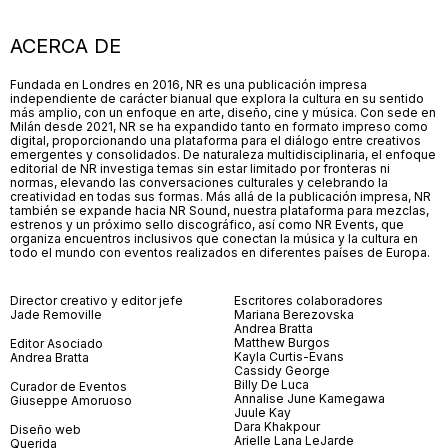
ACERCA DE
Fundada en Londres en 2016, NR es una publicación impresa
independiente de carácter bianual que explora la cultura en su sentido
más amplio, con un enfoque en arte, diseño, cine y música. Con sede en
Milán desde 2021, NR se ha expandido tanto en formato impreso como
digital, proporcionando una plataforma para el diálogo entre creativos
emergentes y consolidados. De naturaleza multidisciplinaria, el enfoque
editorial de NR investiga temas sin estar limitado por fronteras ni
normas, elevando las conversaciones culturales y celebrando la
creatividad en todas sus formas. Más allá de la publicación impresa, NR
también se expande hacia NR Sound, nuestra plataforma para mezclas,
estrenos y un próximo sello discográfico, así como NR Events, que
organiza encuentros inclusivos que conectan la música y la cultura en
todo el mundo con eventos realizados en diferentes países de Europa.
Director creativo y editor jefe
Escritores colaboradores
Jade Removille
Mariana Berezovska
Andrea Bratta
Matthew Burgos
Editor Asociado
Kayla Curtis-Evans
Andrea Bratta
Cassidy George
Billy De Luca
Curador de Eventos
Annalise June Kamegawa
Giuseppe Amoruoso
Juule Kay
Dara Khakpour
Diseño web
Arielle Lana LeJarde
Querida