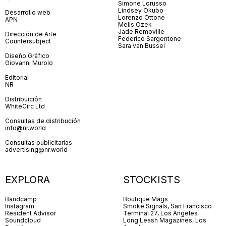
Simone Lorusso
Lindsey Okubo
Desarrollo web
Lorenzo Ottone
APN
Melis Özek
Jade Removille
Dirección de Arte
Federico Sargentone
Countersubject
Sara van Bussel
Diseño Gráfico
Giovanni Murolo
Editorial
NR
Distribuición
WhiteCirc Ltd
Consultas de distribución
info@nr.world
Consultas publicitarias
advertising@nr.world
EXPLORA
STOCKISTS
Bandcamp
Boutique Mags
Instagram
Smoke Signals, San Francisco
Resident Advisor
Terminal 27, Los Angeles
Soundcloud
Long Leash Magazines, Los