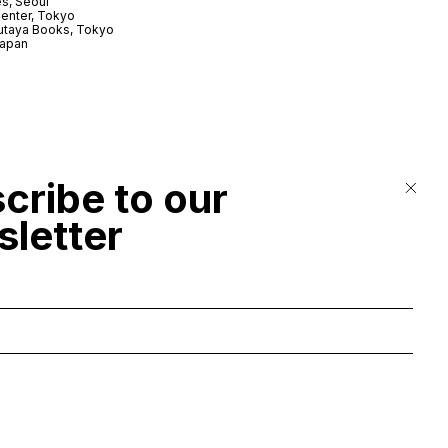
s, Seoul
enter, Tokyo
utaya Books, Tokyo
Japan
cribe to our
letter