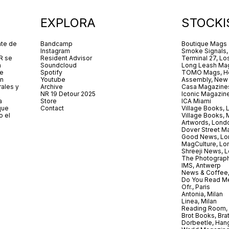
EXPLORA
STOCKI
nte de
Bandcamp
Boutique Mags
Instagram
Smoke Signals,
R se
Resident Advisor
Terminal 27, Lo
a
Soundcloud
Long Leash Mag
De
Spotify
TOMO Mags, H
in
Youtube
Assembly, New
rales y
Archive
Casa Magazine
NR 19 Detour 2025
Iconic Magazin
a
Store
ICA Miami
que
Contact
Village Books,
o el
Village Books,
Artwords, Lond
Dover Street M
Good News, Lo
MagCulture, Lo
Shreeji News, 
The Photograph
IMS, Antwerp
News & Coffee,
Do You Read Me
Ofr., Paris
Antonia, Milan
Linea, Milan
Reading Room, 
Brot Books, Bra
Dorbeetle, Han