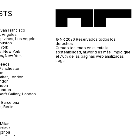
STS
 San Francisco
s Angeles
azines, Los Angeles
© NR 2026 Reservados todos los
ouston
derechos
 York
Creado teniendo en cuenta la
s, New York
sostenibilidad, nr.world es más limpio que
es, New York
el 70% de las páginas web analizadas
Legal
 Leeds
 Manchester
on
arket, London
ndon
ndon
London
er’s Gallery, London
 Barcelona
, Berlin
Milan
tislava
gzhou