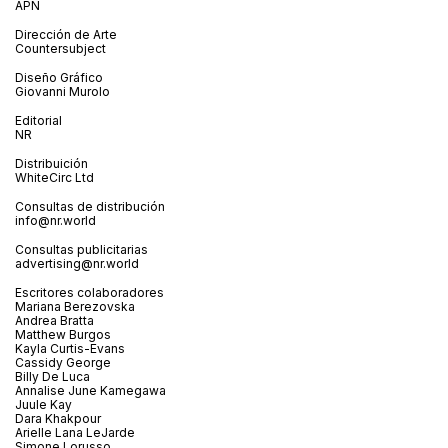
APN
Dirección de Arte
Countersubject
Diseño Gráfico
Giovanni Murolo
Editorial
NR
Distribuición
WhiteCirc Ltd
Consultas de distribución
info@nr.world
Consultas publicitarias
advertising@nr.world
Escritores colaboradores
Mariana Berezovska
Andrea Bratta
Matthew Burgos
Kayla Curtis-Evans
Cassidy George
Billy De Luca
Annalise June Kamegawa
Juule Kay
Dara Khakpour
Arielle Lana LeJarde
Simone Lorusso