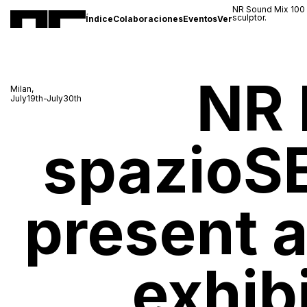
NR Sound Mix 100
sculptor.
Índice
Colaboraciones
Eventos
Ver
NR 
Milan,
July19th-July30th
spazioSE
present 
exhib