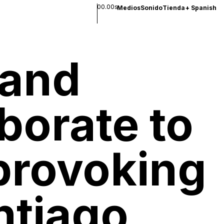
00.00s
Medios
Sonido
Tienda
+
Spanish
 and
borate to
provoking
ntiago