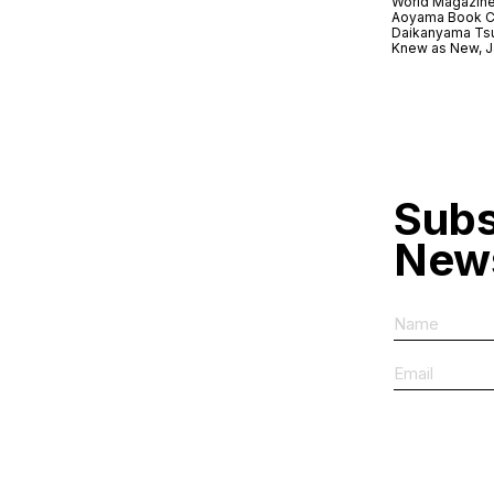
World Magazine
Aoyama Book C
Daikanyama Ts
Knew as New, 
Subs
News