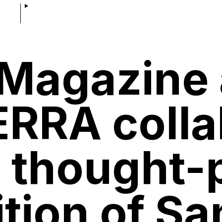
Magazine
RRA colla
a thought-
ition of Sa