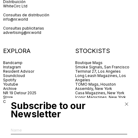
Distribuición
WhiteCirc Ltd
Consultas de distribución
info@nr.world
Consultas publicitarias
advertising@nr.world
EXPLORA
STOCKISTS
Bandcamp
Boutique Mags
Instagram
Smoke Signals, San Francisco
Resident Advisor
Terminal 27, Los Angeles
Soundcloud
Long Leash Magazines, Los
Spotify
Angeles
Youtube
TOMO Mags, Houston
Archive
Assembly, New York
NR 19 Detour 2025
Casa Magazines, New York
Store
Iconic Magazines, New York
Contact
ICA Miami
Subscribe to our
Village Books, Leeds
Village Books, Manchester
Newsletter
Artwords, London
Dover Street Market, London
Good News, London
MagCulture, London
Shreeji News, London
The Photographer’s Gallery,