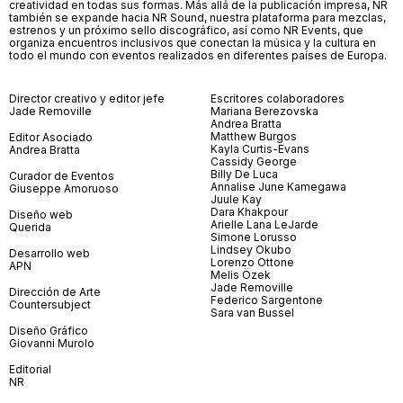
creatividad en todas sus formas. Más allá de la publicación impresa, NR
también se expande hacia NR Sound, nuestra plataforma para mezclas,
estrenos y un próximo sello discográfico, así como NR Events, que
organiza encuentros inclusivos que conectan la música y la cultura en
todo el mundo con eventos realizados en diferentes países de Europa.
Director creativo y editor jefe
Escritores colaboradores
Jade Removille
Mariana Berezovska
Andrea Bratta
Matthew Burgos
Editor Asociado
Kayla Curtis-Evans
Andrea Bratta
Cassidy George
Billy De Luca
Curador de Eventos
Annalise June Kamegawa
Giuseppe Amoruoso
Juule Kay
Dara Khakpour
Diseño web
Arielle Lana LeJarde
Querida
Simone Lorusso
Lindsey Okubo
Desarrollo web
Lorenzo Ottone
APN
Melis Özek
Jade Removille
Dirección de Arte
Federico Sargentone
Countersubject
Sara van Bussel
Diseño Gráfico
Giovanni Murolo
Editorial
NR