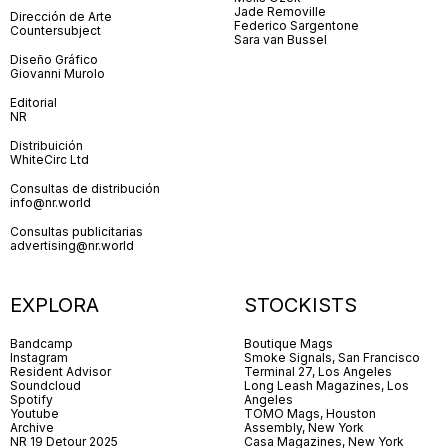
Jade Removille
Dirección de Arte
Federico Sargentone
Countersubject
Sara van Bussel
Diseño Gráfico
Giovanni Murolo
Editorial
NR
Distribuición
WhiteCirc Ltd
Consultas de distribución
info@nr.world
Consultas publicitarias
advertising@nr.world
EXPLORA
STOCKISTS
Bandcamp
Boutique Mags
Instagram
Smoke Signals, San Francisco
Resident Advisor
Terminal 27, Los Angeles
Soundcloud
Long Leash Magazines, Los
Spotify
Angeles
Youtube
TOMO Mags, Houston
Archive
Assembly, New York
NR 19 Detour 2025
Casa Magazines, New York