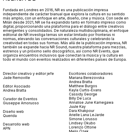
Fundada en Londres en 2016, NR es una publicación impresa
independiente de carácter bianual que explora la cultura en su sentido
más amplio, con un enfoque en arte, diseño, cine y música. Con sede en
Milán desde 2021, NR se ha expandido tanto en formato impreso como
digital, proporcionando una plataforma para el diálogo entre creativos
emergentes y consolidados. De naturaleza multidisciplinaria, el enfoque
editorial de NR investiga temas sin estar limitado por fronteras ni
normas, elevando las conversaciones culturales y celebrando la
creatividad en todas sus formas. Más allá de la publicación impresa, NR
también se expande hacia NR Sound, nuestra plataforma para mezclas,
estrenos y un próximo sello discográfico, así como NR Events, que
organiza encuentros inclusivos que conectan la música y la cultura en
todo el mundo con eventos realizados en diferentes países de Europa.
Director creativo y editor jefe
Escritores colaboradores
Jade Removille
Mariana Berezovska
Andrea Bratta
Matthew Burgos
Editor Asociado
Kayla Curtis-Evans
Andrea Bratta
Cassidy George
Billy De Luca
Curador de Eventos
Annalise June Kamegawa
Giuseppe Amoruoso
Juule Kay
Dara Khakpour
Diseño web
Arielle Lana LeJarde
Querida
Simone Lorusso
Lindsey Okubo
Desarrollo web
Lorenzo Ottone
APN
Melis Özek