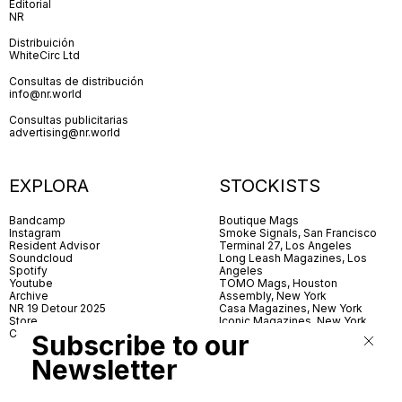
Editorial
NR
Distribuición
WhiteCirc Ltd
Consultas de distribución
info@nr.world
Consultas publicitarias
advertising@nr.world
EXPLORA
STOCKISTS
Bandcamp
Boutique Mags
Instagram
Smoke Signals, San Francisco
Resident Advisor
Terminal 27, Los Angeles
Soundcloud
Long Leash Magazines, Los
Spotify
Angeles
Youtube
TOMO Mags, Houston
Archive
Assembly, New York
NR 19 Detour 2025
Casa Magazines, New York
Store
Iconic Magazines, New York
Contact
ICA Miami
Subscribe to our
Village Books, Leeds
Village Books, Manchester
Newsletter
Artwords, London
Dover Street Market, London
Good News, London