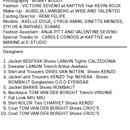
Photography · BOBBY BUDDY
Fashion · VICTOIRE SEVENO at KAPTIVE Hair KEVIN ROUX
Make-Up · AURELIA LIANSBERG at WISE AND TALENTED
Casting Director · REMI FELIPE
Models · AXELLE DOUE, CYRUS AMINI, GINETTE MENDES,
ZIYI HE & RAPHAEL DUMAS
Fashion Assistant · ANJA PITT AND VALENTINE SEVENO
Special Thanks to · CAROLE CONGOS at KAPTIVE and
MARINE at E-STUDIO
Designers
Jacket BESFXXK Shoes LANVIN Tights CALZEDONIA
Sweater LANVIN Trench Arthur Avellano
Shirt and Trousers DRIES VAN NOTEN Shoes KENZO
Jacket and Trousers KENZO Top NEHERA Shoes
ROMBAUT Sunglasses G.O.D EYEWEAR
Jacket BARRIE Shoes ROMBAUT
Necklace TOM VAN DER BORGHT Trench VIRGINIE
Full Look MIU MIU
Shirt KOLOR Ties CHARVET Shoes KENZO
Coat TOM VAN DER BORGHT Shoes CROC’S
Coat TOM VAN DER BORGHT Shoes CROC’S