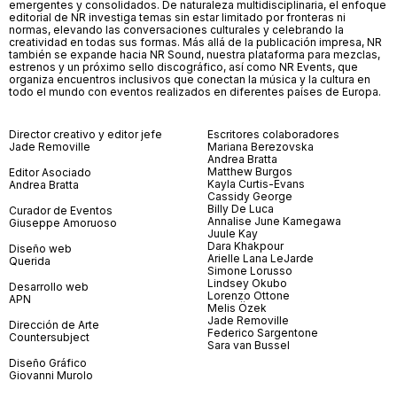
emergentes y consolidados. De naturaleza multidisciplinaria, el enfoque
editorial de NR investiga temas sin estar limitado por fronteras ni
normas, elevando las conversaciones culturales y celebrando la
creatividad en todas sus formas. Más allá de la publicación impresa, NR
también se expande hacia NR Sound, nuestra plataforma para mezclas,
estrenos y un próximo sello discográfico, así como NR Events, que
organiza encuentros inclusivos que conectan la música y la cultura en
todo el mundo con eventos realizados en diferentes países de Europa.
Director creativo y editor jefe
Escritores colaboradores
Jade Removille
Mariana Berezovska
Andrea Bratta
Matthew Burgos
Editor Asociado
Kayla Curtis-Evans
Andrea Bratta
Cassidy George
Billy De Luca
Curador de Eventos
Annalise June Kamegawa
Giuseppe Amoruoso
Juule Kay
Dara Khakpour
Diseño web
Arielle Lana LeJarde
Querida
Simone Lorusso
Lindsey Okubo
Desarrollo web
Lorenzo Ottone
APN
Melis Özek
Jade Removille
Dirección de Arte
Federico Sargentone
Countersubject
Sara van Bussel
Diseño Gráfico
Giovanni Murolo