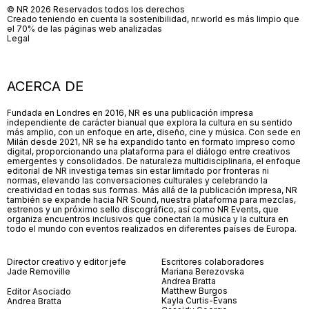
© NR 2026 Reservados todos los derechos
Creado teniendo en cuenta la sostenibilidad, nr.world es más limpio que
el 70% de las páginas web analizadas
Legal
ACERCA DE
Fundada en Londres en 2016, NR es una publicación impresa
independiente de carácter bianual que explora la cultura en su sentido
más amplio, con un enfoque en arte, diseño, cine y música. Con sede en
Milán desde 2021, NR se ha expandido tanto en formato impreso como
digital, proporcionando una plataforma para el diálogo entre creativos
emergentes y consolidados. De naturaleza multidisciplinaria, el enfoque
editorial de NR investiga temas sin estar limitado por fronteras ni
normas, elevando las conversaciones culturales y celebrando la
creatividad en todas sus formas. Más allá de la publicación impresa, NR
también se expande hacia NR Sound, nuestra plataforma para mezclas,
estrenos y un próximo sello discográfico, así como NR Events, que
organiza encuentros inclusivos que conectan la música y la cultura en
todo el mundo con eventos realizados en diferentes países de Europa.
Director creativo y editor jefe
Escritores colaboradores
Jade Removille
Mariana Berezovska
Andrea Bratta
Matthew Burgos
Editor Asociado
Kayla Curtis-Evans
Andrea Bratta