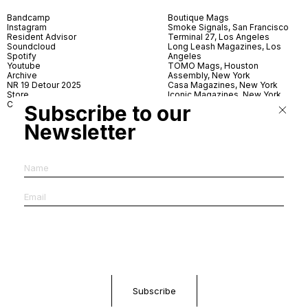
Bandcamp
Boutique Mags
Instagram
Smoke Signals, San Francisco
Resident Advisor
Terminal 27, Los Angeles
Soundcloud
Long Leash Magazines, Los
Spotify
Angeles
Youtube
TOMO Mags, Houston
Archive
Assembly, New York
NR 19 Detour 2025
Casa Magazines, New York
Store
Iconic Magazines, New York
Contact
ICA Miami
Subscribe to our
Village Books, Leeds
Village Books, Manchester
Newsletter
Artwords, London
Dover Street Market, London
Good News, London
MagCulture, London
Shreeji News, London
The Photographer’s Gallery,
London
IMS, Antwerp
News & Coffee, Barcelona
Do You Read Me, Berlin
Ofr., Paris
Antonia, Milan
Linea, Milan
Reading Room, Milan
Brot Books, Bratislava
Dorbeetle, Hangzhou
World Magazines, Seoul
Aoyama Book Center, Tokyo
Daikanyama Tsutaya Books,