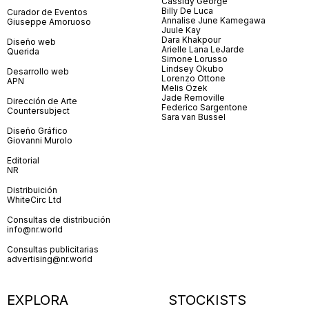
Cassidy George
Billy De Luca
Curador de Eventos
Annalise June Kamegawa
Giuseppe Amoruoso
Juule Kay
Dara Khakpour
Diseño web
Arielle Lana LeJarde
Querida
Simone Lorusso
Lindsey Okubo
Desarrollo web
Lorenzo Ottone
APN
Melis Özek
Jade Removille
Dirección de Arte
Federico Sargentone
Countersubject
Sara van Bussel
Diseño Gráfico
Giovanni Murolo
Editorial
NR
Distribuición
WhiteCirc Ltd
Consultas de distribución
info@nr.world
Consultas publicitarias
advertising@nr.world
EXPLORA
STOCKISTS