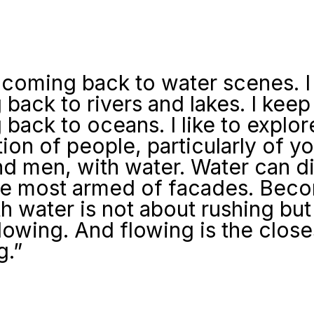
 coming back to water scenes. I
back to rivers and lakes. I keep
back to oceans. I like to explor
tion of people, particularly of y
d men, with water. Water can d
he most armed of facades. Bec
h water is not about rushing but
lowing. And flowing is the close
g.”