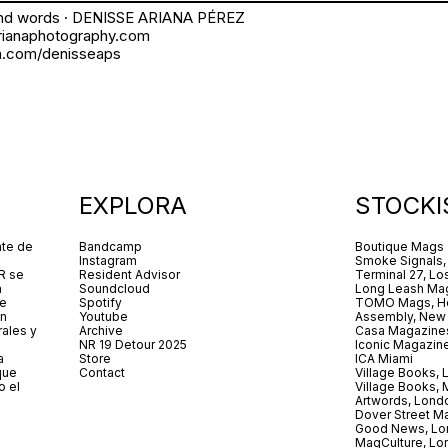
nd words · DENISSE ARIANA PÉREZ
ianaphotography.com
.com/denisseaps
EXPLORA
STOCKI
nte de
Bandcamp
Boutique Mags
Instagram
Smoke Signals,
R se
Resident Advisor
Terminal 27, Lo
a
Soundcloud
Long Leash Mag
De
Spotify
TOMO Mags, H
in
Youtube
Assembly, New
rales y
Archive
Casa Magazine
NR 19 Detour 2025
Iconic Magazin
a
Store
ICA Miami
que
Contact
Village Books,
o el
Village Books,
Artwords, Lond
Dover Street M
Good News, Lo
MagCulture, Lo