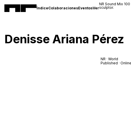
NR Sound Mix 100
sculptor.
Índice
Colaboraciones
Eventos
Ver
Denisse Ariana Pérez
NR · World
Published · Onlin