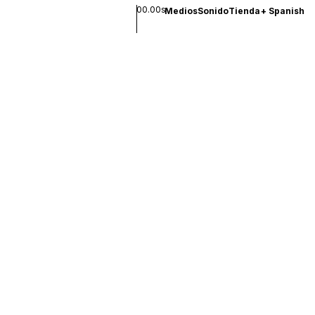
00.00s
Medios
Sonido
Tienda
+
Spanish