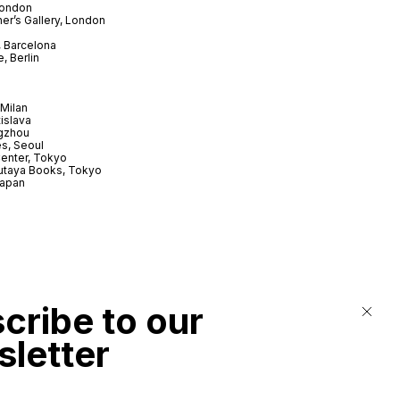
London
er’s Gallery, London
 Barcelona
, Berlin
Milan
tislava
gzhou
s, Seoul
enter, Tokyo
utaya Books, Tokyo
Japan
cribe to our
letter