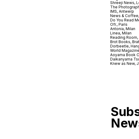
Shreeji News, 
The Photograph
IMS, Antwerp
News & Coffee,
Do You Read Me
Ofr., Paris
Antonia, Milan
Linea, Milan
Reading Room, 
Brot Books, Bra
Dorbeetle, Han
World Magazine
Aoyama Book C
Daikanyama Ts
Knew as New, 
Subs
News