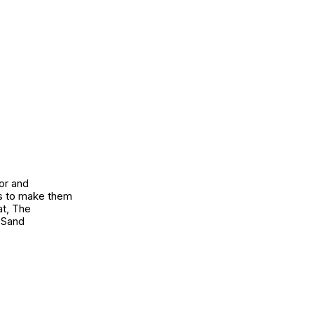
or and
ys to make them
at, The
 Sand