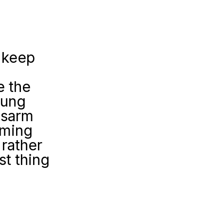
 keep
e the
oung
isarm
oming
 rather
st thing