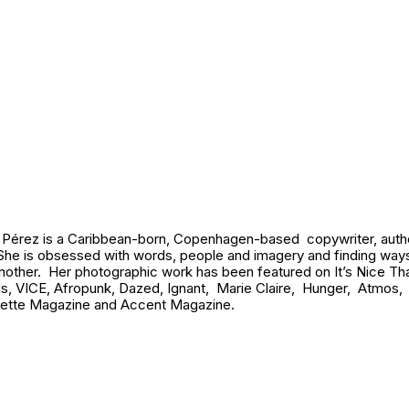
 Pérez is a Caribbean-born, Copenhagen-based copywriter, auth
She is obsessed with words, people and imagery and finding wa
nother. Her photographic work has been featured on It’s Nice Th
ais, VICE, Afropunk, Dazed, Ignant, Marie Claire, Hunger, Atmos,
lette Magazine and Accent Magazine.