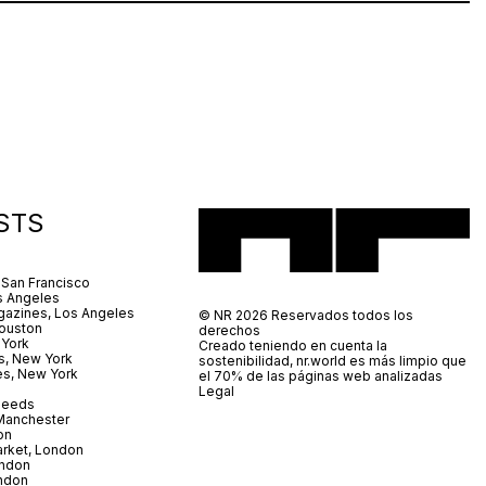
STS
 San Francisco
s Angeles
azines, Los Angeles
© NR 2026 Reservados todos los
ouston
derechos
 York
Creado teniendo en cuenta la
s, New York
sostenibilidad, nr.world es más limpio que
es, New York
el 70% de las páginas web analizadas
Legal
 Leeds
 Manchester
on
arket, London
ndon
ndon