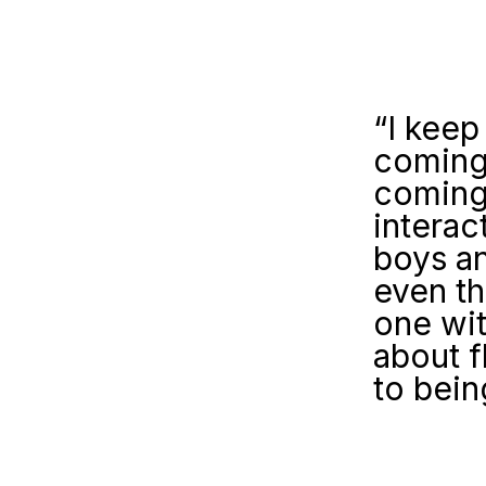
“I keep
coming 
coming 
interac
boys an
even t
one wit
about f
to bein