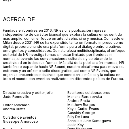
ACERCA DE
Fundada en Londres en 2016, NR es una publicación impresa
independiente de carácter bianual que explora la cultura en su sentido
más amplio, con un enfoque en arte, diseño, cine y música. Con sede en
Milán desde 2021, NR se ha expandido tanto en formato impreso como
digital, proporcionando una plataforma para el diálogo entre creativos
emergentes y consolidados. De naturaleza multidisciplinaria, el enfoque
editorial de NR investiga temas sin estar limitado por fronteras ni
normas, elevando las conversaciones culturales y celebrando la
creatividad en todas sus formas. Más allá de la publicación impresa, NR
también se expande hacia NR Sound, nuestra plataforma para mezclas,
estrenos y un próximo sello discográfico, así como NR Events, que
organiza encuentros inclusivos que conectan la música y la cultura en
todo el mundo con eventos realizados en diferentes países de Europa.
Director creativo y editor jefe
Escritores colaboradores
Jade Removille
Mariana Berezovska
Andrea Bratta
Matthew Burgos
Editor Asociado
Kayla Curtis-Evans
Andrea Bratta
Cassidy George
Billy De Luca
Curador de Eventos
Annalise June Kamegawa
Giuseppe Amoruoso
Juule Kay
Dara Khakpour