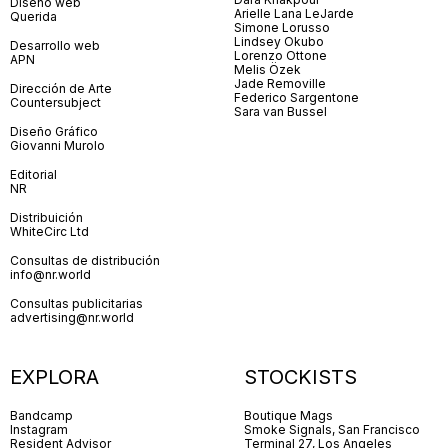
Diseño web
Arielle Lana LeJarde
Querida
Simone Lorusso
Lindsey Okubo
Desarrollo web
Lorenzo Ottone
APN
Melis Özek
Jade Removille
Dirección de Arte
Federico Sargentone
Countersubject
Sara van Bussel
Diseño Gráfico
Giovanni Murolo
Editorial
NR
Distribuición
WhiteCirc Ltd
Consultas de distribución
info@nr.world
Consultas publicitarias
advertising@nr.world
EXPLORA
STOCKISTS
Bandcamp
Boutique Mags
Instagram
Smoke Signals, San Francisco
Resident Advisor
Terminal 27, Los Angeles