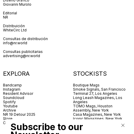
Diseño Gráfico
Giovanni Murolo
Editorial
NR
Distribuición
WhiteCirc Ltd
Consultas de distribución
info@nr.world
Consultas publicitarias
advertising@nr.world
EXPLORA
STOCKISTS
Bandcamp
Boutique Mags
Instagram
Smoke Signals, San Francisco
Resident Advisor
Terminal 27, Los Angeles
Soundcloud
Long Leash Magazines, Los
Spotify
Angeles
Youtube
TOMO Mags, Houston
Archive
Assembly, New York
NR 19 Detour 2025
Casa Magazines, New York
Store
Iconic Magazines, New York
Contact
ICA Miami
Subscribe to our
Village Books, Leeds
Village Books, Manchester