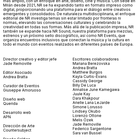
más amplio, con un enfoque en arte, diseño, cine y música. Con sede en
Milán desde 2021, NR se ha expandido tanto en formato impreso como
digital, proporcionando una plataforma para el diálogo entre creativos
emergentes y consolidados. De naturaleza multidisciplinaria, el enfoque
editorial de NR investiga temas sin estar limitado por fronteras ni
normas, elevando las conversaciones culturales y celebrando la
creatividad en todas sus formas. Más allá de la publicación impresa, NR
también se expande hacia NR Sound, nuestra plataforma para mezclas,
estrenos y un próximo sello discográfico, así como NR Events, que
organiza encuentros inclusivos que conectan la música y la cultura en
todo el mundo con eventos realizados en diferentes países de Europa.
Director creativo y editor jefe
Escritores colaboradores
Jade Removille
Mariana Berezovska
Andrea Bratta
Matthew Burgos
Editor Asociado
Kayla Curtis-Evans
Andrea Bratta
Cassidy George
Billy De Luca
Curador de Eventos
Annalise June Kamegawa
Giuseppe Amoruoso
Juule Kay
Dara Khakpour
Diseño web
Arielle Lana LeJarde
Querida
Simone Lorusso
Lindsey Okubo
Desarrollo web
Lorenzo Ottone
APN
Melis Özek
Jade Removille
Dirección de Arte
Federico Sargentone
Countersubject
Sara van Bussel