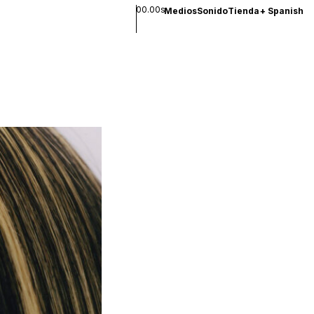
00.00s
Medios
Sonido
Tienda
+
Spanish