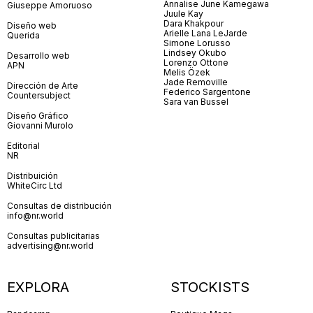
Annalise June Kamegawa
Giuseppe Amoruoso
Juule Kay
Dara Khakpour
Diseño web
Arielle Lana LeJarde
Querida
Simone Lorusso
Lindsey Okubo
Desarrollo web
Lorenzo Ottone
APN
Melis Özek
Jade Removille
Dirección de Arte
Federico Sargentone
Countersubject
Sara van Bussel
Diseño Gráfico
Giovanni Murolo
Editorial
NR
Distribuición
WhiteCirc Ltd
Consultas de distribución
info@nr.world
Consultas publicitarias
advertising@nr.world
EXPLORA
STOCKISTS