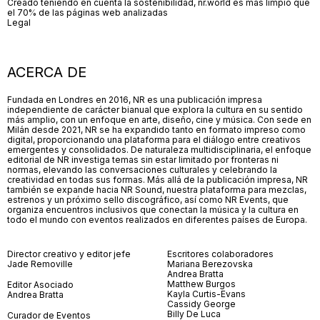
Creado teniendo en cuenta la sostenibilidad, nr.world es más limpio que
el 70% de las páginas web analizadas
Legal
ACERCA DE
Fundada en Londres en 2016, NR es una publicación impresa
independiente de carácter bianual que explora la cultura en su sentido
más amplio, con un enfoque en arte, diseño, cine y música. Con sede en
Milán desde 2021, NR se ha expandido tanto en formato impreso como
digital, proporcionando una plataforma para el diálogo entre creativos
emergentes y consolidados. De naturaleza multidisciplinaria, el enfoque
editorial de NR investiga temas sin estar limitado por fronteras ni
normas, elevando las conversaciones culturales y celebrando la
creatividad en todas sus formas. Más allá de la publicación impresa, NR
también se expande hacia NR Sound, nuestra plataforma para mezclas,
estrenos y un próximo sello discográfico, así como NR Events, que
organiza encuentros inclusivos que conectan la música y la cultura en
todo el mundo con eventos realizados en diferentes países de Europa.
Director creativo y editor jefe
Escritores colaboradores
Jade Removille
Mariana Berezovska
Andrea Bratta
Matthew Burgos
Editor Asociado
Kayla Curtis-Evans
Andrea Bratta
Cassidy George
Billy De Luca
Curador de Eventos