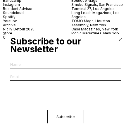
Bandcamp
Boutique Mags
Instagram
Smoke Signals, San Francisco
Resident Advisor
Terminal 27, Los Angeles
Soundcloud
Long Leash Magazines, Los
Spotify
Angeles
Youtube
TOMO Mags, Houston
Archive
Assembly, New York
NR 19 Detour 2025
Casa Magazines, New York
Store
Iconic Magazines, New York
Contact
ICA Miami
Subscribe to our
Village Books, Leeds
Village Books, Manchester
Newsletter
Artwords, London
Dover Street Market, London
Good News, London
MagCulture, London
Shreeji News, London
The Photographer’s Gallery,
London
IMS, Antwerp
News & Coffee, Barcelona
Do You Read Me, Berlin
Ofr., Paris
Antonia, Milan
Linea, Milan
Reading Room, Milan
Brot Books, Bratislava
Dorbeetle, Hangzhou
World Magazines, Seoul
Aoyama Book Center, Tokyo
Daikanyama Tsutaya Books,
Tokyo