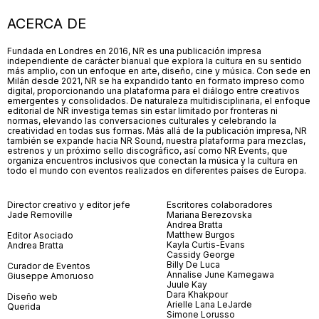
ACERCA DE
Fundada en Londres en 2016, NR es una publicación impresa
independiente de carácter bianual que explora la cultura en su sentido
más amplio, con un enfoque en arte, diseño, cine y música. Con sede en
Milán desde 2021, NR se ha expandido tanto en formato impreso como
digital, proporcionando una plataforma para el diálogo entre creativos
emergentes y consolidados. De naturaleza multidisciplinaria, el enfoque
editorial de NR investiga temas sin estar limitado por fronteras ni
normas, elevando las conversaciones culturales y celebrando la
creatividad en todas sus formas. Más allá de la publicación impresa, NR
también se expande hacia NR Sound, nuestra plataforma para mezclas,
estrenos y un próximo sello discográfico, así como NR Events, que
organiza encuentros inclusivos que conectan la música y la cultura en
todo el mundo con eventos realizados en diferentes países de Europa.
Director creativo y editor jefe
Escritores colaboradores
Jade Removille
Mariana Berezovska
Andrea Bratta
Matthew Burgos
Editor Asociado
Kayla Curtis-Evans
Andrea Bratta
Cassidy George
Billy De Luca
Curador de Eventos
Annalise June Kamegawa
Giuseppe Amoruoso
Juule Kay
Dara Khakpour
Diseño web
Arielle Lana LeJarde
Querida
Simone Lorusso