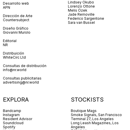
Lindsey Okubo
Desarrollo web
Lorenzo Ottone
APN
Melis Özek
Jade Removille
Dirección de Arte
Federico Sargentone
Countersubject
Sara van Bussel
Diseño Gráfico
Giovanni Murolo
Editorial
NR
Distribuición
WhiteCirc Ltd
Consultas de distribución
info@nr.world
Consultas publicitarias
advertising@nr.world
EXPLORA
STOCKISTS
Bandcamp
Boutique Mags
Instagram
Smoke Signals, San Francisco
Resident Advisor
Terminal 27, Los Angeles
Soundcloud
Long Leash Magazines, Los
Spotify
Angeles