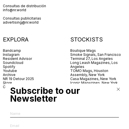
Consultas de distribución
info@nr.world
Consultas publicitarias
advertising@nr.world
EXPLORA
STOCKISTS
Bandcamp
Boutique Mags
Instagram
Smoke Signals, San Francisco
Resident Advisor
Terminal 27, Los Angeles
Soundcloud
Long Leash Magazines, Los
Spotify
Angeles
Youtube
TOMO Mags, Houston
Archive
Assembly, New York
NR 19 Detour 2025
Casa Magazines, New York
Store
Iconic Magazines, New York
Contact
ICA Miami
Subscribe to our
Village Books, Leeds
Village Books, Manchester
Newsletter
Artwords, London
Dover Street Market, London
Good News, London
MagCulture, London
Shreeji News, London
The Photographer’s Gallery,
London
IMS, Antwerp