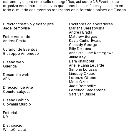
estrenos y un próximo sello discográfico, así como NR Events, que
organiza encuentros inclusivos que conectan la música y la cultura en
todo el mundo con eventos realizados en diferentes países de Europa.
Director creativo y editor jefe
Escritores colaboradores
Jade Removille
Mariana Berezovska
Andrea Bratta
Matthew Burgos
Editor Asociado
Kayla Curtis-Evans
Andrea Bratta
Cassidy George
Billy De Luca
Curador de Eventos
Annalise June Kamegawa
Giuseppe Amoruoso
Juule Kay
Dara Khakpour
Diseño web
Arielle Lana LeJarde
Querida
Simone Lorusso
Lindsey Okubo
Desarrollo web
Lorenzo Ottone
APN
Melis Özek
Jade Removille
Dirección de Arte
Federico Sargentone
Countersubject
Sara van Bussel
Diseño Gráfico
Giovanni Murolo
Editorial
NR
Distribuición
WhiteCirc Ltd