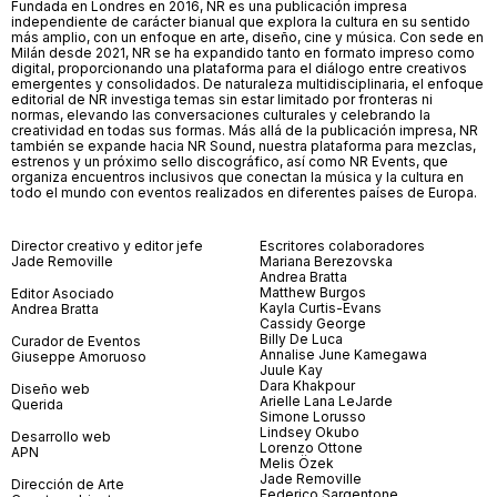
Fundada en Londres en 2016, NR es una publicación impresa
independiente de carácter bianual que explora la cultura en su sentido
más amplio, con un enfoque en arte, diseño, cine y música. Con sede en
Milán desde 2021, NR se ha expandido tanto en formato impreso como
digital, proporcionando una plataforma para el diálogo entre creativos
emergentes y consolidados. De naturaleza multidisciplinaria, el enfoque
editorial de NR investiga temas sin estar limitado por fronteras ni
normas, elevando las conversaciones culturales y celebrando la
creatividad en todas sus formas. Más allá de la publicación impresa, NR
también se expande hacia NR Sound, nuestra plataforma para mezclas,
estrenos y un próximo sello discográfico, así como NR Events, que
organiza encuentros inclusivos que conectan la música y la cultura en
todo el mundo con eventos realizados en diferentes países de Europa.
Director creativo y editor jefe
Escritores colaboradores
Jade Removille
Mariana Berezovska
Andrea Bratta
Matthew Burgos
Editor Asociado
Kayla Curtis-Evans
Andrea Bratta
Cassidy George
Billy De Luca
Curador de Eventos
Annalise June Kamegawa
Giuseppe Amoruoso
Juule Kay
Dara Khakpour
Diseño web
Arielle Lana LeJarde
Querida
Simone Lorusso
Lindsey Okubo
Desarrollo web
Lorenzo Ottone
APN
Melis Özek
Jade Removille
Dirección de Arte
Federico Sargentone