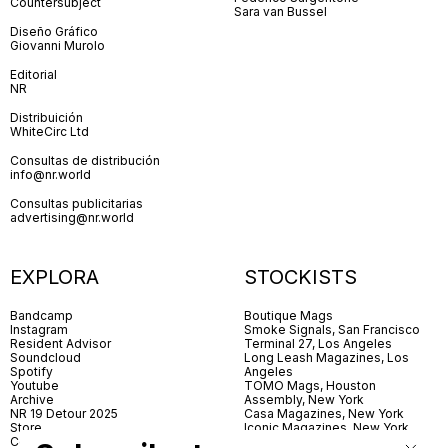
Countersubject
Sara van Bussel
Diseño Gráfico
Giovanni Murolo
Editorial
NR
Distribuición
WhiteCirc Ltd
Consultas de distribución
info@nr.world
Consultas publicitarias
advertising@nr.world
EXPLORA
STOCKISTS
Bandcamp
Boutique Mags
Instagram
Smoke Signals, San Francisco
Resident Advisor
Terminal 27, Los Angeles
Soundcloud
Long Leash Magazines, Los
Spotify
Angeles
Youtube
TOMO Mags, Houston
Archive
Assembly, New York
NR 19 Detour 2025
Casa Magazines, New York
Store
Iconic Magazines, New York
Contact
ICA Miami