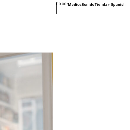
00.00s
Medios
Sonido
Tienda
+
Spanish