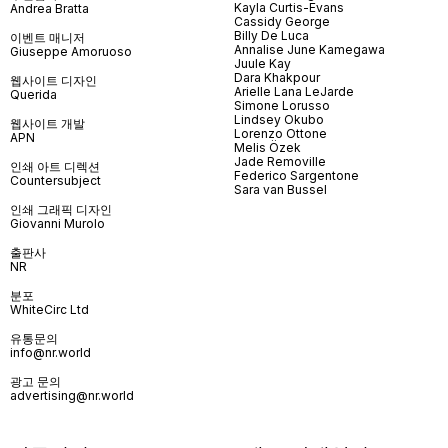
Kayla Curtis-Evans
Andrea Bratta
Cassidy George
Billy De Luca
이벤트 매니저
Annalise June Kamegawa
Giuseppe Amoruoso
Juule Kay
Dara Khakpour
웹사이트 디자인
Arielle Lana LeJarde
Querida
Simone Lorusso
Lindsey Okubo
웹사이트 개발
Lorenzo Ottone
APN
Melis Özek
Jade Removille
인쇄 아트 디렉션
Federico Sargentone
Countersubject
Sara van Bussel
인쇄 그래픽 디자인
Giovanni Murolo
출판사
NR
분포
WhiteCirc Ltd
유통문의
info@nr.world
광고 문의
advertising@nr.world