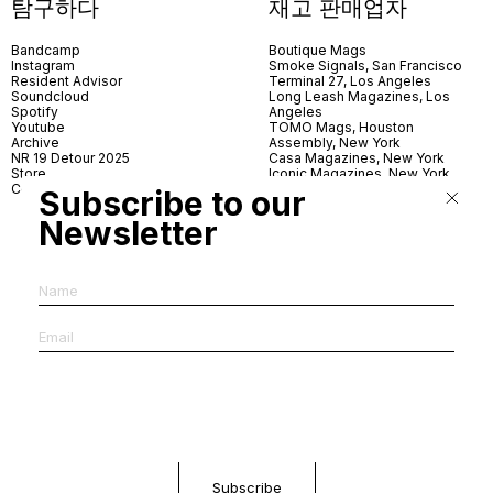
탐구하다
재고 판매업자
Bandcamp
Boutique Mags
Instagram
Smoke Signals, San Francisco
Resident Advisor
Terminal 27, Los Angeles
Soundcloud
Long Leash Magazines, Los
Spotify
Angeles
Youtube
TOMO Mags, Houston
Archive
Assembly, New York
NR 19 Detour 2025
Casa Magazines, New York
Store
Iconic Magazines, New York
Contact
ICA Miami
Subscribe to our
Village Books, Leeds
Village Books, Manchester
Newsletter
Artwords, London
Dover Street Market, London
Good News, London
MagCulture, London
Shreeji News, London
The Photographer’s Gallery,
London
IMS, Antwerp
News & Coffee, Barcelona
Do You Read Me, Berlin
Ofr., Paris
Antonia, Milan
Linea, Milan
Reading Room, Milan
Brot Books, Bratislava
Dorbeetle, Hangzhou
World Magazines, Seoul