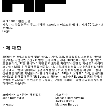
© NR 2026 판권 소유
지속 가능성을 염두에 두고 제작된 nr.world는 테스트된 웹 페이지의 70%보다 깨
끗합니다.
Legal
~에 대한
2016년 런던에서 설립된 NR은 예술, 디자인, 영화, 음악을 중심으로 문화 전반을
탐구하는 독립적인 연간 2회 발행 인쇄 매체입니다. 2021년부터 밀라노를 기반으
로 활동하며, NR은 인쇄와 디지털 영역 모두로 확장되어 신진 및 기성 크리에이티
브 간의 대화를 위한 플랫폼을 제공합니다. 다학제적 성격을 지닌 NR의 편집 방향
은 경계나 규범에 얽매이지 않은 주제를 탐구하며, 문화적 담론을 확장하고 창의
성을 모든 형태로 기념합니다.인쇄 매체를 넘어
, NR
은 믹스와 프리미어
,
곧 공개될
레이블을 위한 플랫폼인
NR Sound
로 확장되며
,
또한
NR Events
를 통해 음악과
문화를 전 세계적으로 연결하는 포용적인 모임을 기획하고 유럽 전역에서 행사를
개최하고 있습니다
.
크리에이티브 디렉터 겸 편집장
기고 작가
Jade Removille
Mariana Berezovska
Andrea Bratta
Matthew Burgos
부편집자