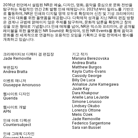
2016년 런던에서 설립된 NR은 예술, 디자인, 영화, 음악을 중심으로 문화 전반을
탐구하는 독립적인 연간 2회 발행 인쇄 매체입니다. 2021년부터 밀라노를 기반으
로 활동하며, NR은 인쇄와 디지털 영역 모두로 확장되어 신진 및 기성 크리에이티
브 간의 대화를 위한 플랫폼을 제공합니다. 다학제적 성격을 지닌 NR의 편집 방향
은 경계나 규범에 얽매이지 않은 주제를 탐구하며, 문화적 담론을 확장하고 창의
성을 모든 형태로 기념합니다.인쇄 매체를 넘어
, NR
은 믹스와 프리미어
,
곧 공개될
레이블을 위한 플랫폼인
NR Sound
로 확장되며
,
또한
NR Events
를 통해 음악과
문화를 전 세계적으로 연결하는 포용적인 모임을 기획하고 유럽 전역에서 행사를
개최하고 있습니다
.
크리에이티브 디렉터 겸 편집장
기고 작가
Jade Removille
Mariana Berezovska
Andrea Bratta
Matthew Burgos
부편집자
Kayla Curtis-Evans
Andrea Bratta
Cassidy George
Billy De Luca
이벤트 매니저
Annalise June Kamegawa
Giuseppe Amoruoso
Juule Kay
Dara Khakpour
웹사이트 디자인
Arielle Lana LeJarde
Querida
Simone Lorusso
Lindsey Okubo
웹사이트 개발
Lorenzo Ottone
APN
Melis Özek
Jade Removille
인쇄 아트 디렉션
Federico Sargentone
Countersubject
Sara van Bussel
인쇄 그래픽 디자인
Giovanni Murolo