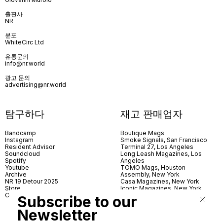
출판사
NR
분포
WhiteCirc Ltd
유통문의
info@nr.world
광고 문의
advertising@nr.world
탐구하다
재고 판매업자
Bandcamp
Boutique Mags
Instagram
Smoke Signals, San Francisco
Resident Advisor
Terminal 27, Los Angeles
Soundcloud
Long Leash Magazines, Los
Spotify
Angeles
Youtube
TOMO Mags, Houston
Archive
Assembly, New York
NR 19 Detour 2025
Casa Magazines, New York
Store
Iconic Magazines, New York
Contact
ICA Miami
Subscribe to our
Village Books, Leeds
Village Books, Manchester
Newsletter
Artwords, London