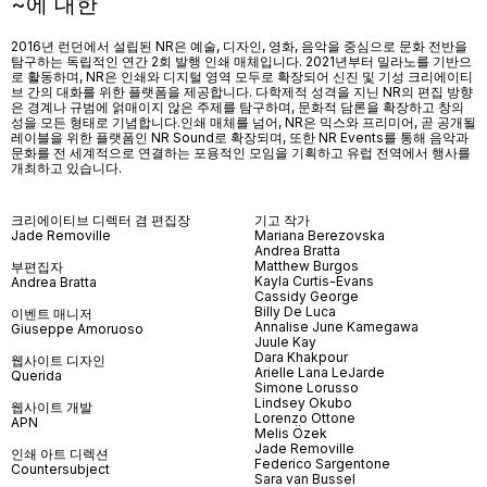
~에 대한
2016년 런던에서 설립된 NR은 예술, 디자인, 영화, 음악을 중심으로 문화 전반을
탐구하는 독립적인 연간 2회 발행 인쇄 매체입니다. 2021년부터 밀라노를 기반으
로 활동하며, NR은 인쇄와 디지털 영역 모두로 확장되어 신진 및 기성 크리에이티
브 간의 대화를 위한 플랫폼을 제공합니다. 다학제적 성격을 지닌 NR의 편집 방향
은 경계나 규범에 얽매이지 않은 주제를 탐구하며, 문화적 담론을 확장하고 창의
성을 모든 형태로 기념합니다.인쇄 매체를 넘어
, NR
은 믹스와 프리미어
,
곧 공개될
레이블을 위한 플랫폼인
NR Sound
로 확장되며
,
또한
NR Events
를 통해 음악과
문화를 전 세계적으로 연결하는 포용적인 모임을 기획하고 유럽 전역에서 행사를
개최하고 있습니다
.
크리에이티브 디렉터 겸 편집장
기고 작가
Jade Removille
Mariana Berezovska
Andrea Bratta
Matthew Burgos
부편집자
Kayla Curtis-Evans
Andrea Bratta
Cassidy George
Billy De Luca
이벤트 매니저
Annalise June Kamegawa
Giuseppe Amoruoso
Juule Kay
Dara Khakpour
웹사이트 디자인
Arielle Lana LeJarde
Querida
Simone Lorusso
Lindsey Okubo
웹사이트 개발
Lorenzo Ottone
APN
Melis Özek
Jade Removille
인쇄 아트 디렉션
Federico Sargentone
Countersubject
Sara van Bussel