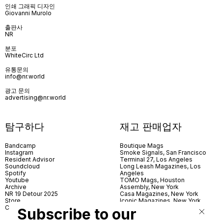
인쇄 그래픽 디자인
Giovanni Murolo
출판사
NR
분포
WhiteCirc Ltd
유통문의
info@nr.world
광고 문의
advertising@nr.world
탐구하다
재고 판매업자
Bandcamp
Boutique Mags
Instagram
Smoke Signals, San Francisco
Resident Advisor
Terminal 27, Los Angeles
Soundcloud
Long Leash Magazines, Los
Spotify
Angeles
Youtube
TOMO Mags, Houston
Archive
Assembly, New York
NR 19 Detour 2025
Casa Magazines, New York
Store
Iconic Magazines, New York
Contact
ICA Miami
Subscribe to our
Village Books, Leeds