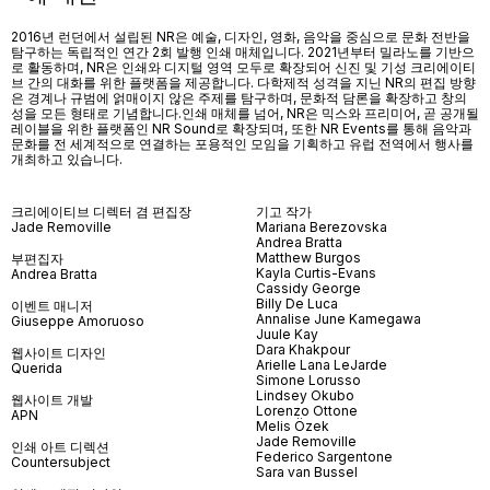
2016년 런던에서 설립된 NR은 예술, 디자인, 영화, 음악을 중심으로 문화 전반을
탐구하는 독립적인 연간 2회 발행 인쇄 매체입니다. 2021년부터 밀라노를 기반으
로 활동하며, NR은 인쇄와 디지털 영역 모두로 확장되어 신진 및 기성 크리에이티
브 간의 대화를 위한 플랫폼을 제공합니다. 다학제적 성격을 지닌 NR의 편집 방향
은 경계나 규범에 얽매이지 않은 주제를 탐구하며, 문화적 담론을 확장하고 창의
성을 모든 형태로 기념합니다.인쇄 매체를 넘어
, NR
은 믹스와 프리미어
,
곧 공개될
레이블을 위한 플랫폼인
NR Sound
로 확장되며
,
또한
NR Events
를 통해 음악과
문화를 전 세계적으로 연결하는 포용적인 모임을 기획하고 유럽 전역에서 행사를
개최하고 있습니다
.
크리에이티브 디렉터 겸 편집장
기고 작가
Jade Removille
Mariana Berezovska
Andrea Bratta
Matthew Burgos
부편집자
Kayla Curtis-Evans
Andrea Bratta
Cassidy George
Billy De Luca
이벤트 매니저
Annalise June Kamegawa
Giuseppe Amoruoso
Juule Kay
Dara Khakpour
웹사이트 디자인
Arielle Lana LeJarde
Querida
Simone Lorusso
Lindsey Okubo
웹사이트 개발
Lorenzo Ottone
APN
Melis Özek
Jade Removille
인쇄 아트 디렉션
Federico Sargentone
Countersubject
Sara van Bussel