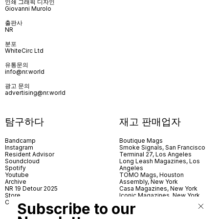
인쇄 그래픽 디자인
Giovanni Murolo
출판사
NR
분포
WhiteCirc Ltd
유통문의
info@nr.world
광고 문의
advertising@nr.world
탐구하다
재고 판매업자
Bandcamp
Boutique Mags
Instagram
Smoke Signals, San Francisco
Resident Advisor
Terminal 27, Los Angeles
Soundcloud
Long Leash Magazines, Los
Spotify
Angeles
Youtube
TOMO Mags, Houston
Archive
Assembly, New York
NR 19 Detour 2025
Casa Magazines, New York
Store
Iconic Magazines, New York
Contact
ICA Miami
Subscribe to our
Village Books, Leeds
Village Books, Manchester