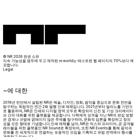
© NR 2026 판권 소유
지속 가능성을 염두에 두고 제작된 nr.world는 테스트된 웹 페이지의 70%보다 깨
끗합니다.
Legal
~에 대한
2016년 런던에서 설립된 NR은 예술, 디자인, 영화, 음악을 중심으로 문화 전반을
탐구하는 독립적인 연간 2회 발행 인쇄 매체입니다. 2021년부터 밀라노를 기반으
로 활동하며, NR은 인쇄와 디지털 영역 모두로 확장되어 신진 및 기성 크리에이티
브 간의 대화를 위한 플랫폼을 제공합니다. 다학제적 성격을 지닌 NR의 편집 방향
은 경계나 규범에 얽매이지 않은 주제를 탐구하며, 문화적 담론을 확장하고 창의
성을 모든 형태로 기념합니다.인쇄 매체를 넘어
, NR
은 믹스와 프리미어
,
곧 공개될
레이블을 위한 플랫폼인
NR Sound
로 확장되며
,
또한
NR Events
를 통해 음악과
문화를 전 세계적으로 연결하는 포용적인 모임을 기획하고 유럽 전역에서 행사를
개최하고 있습니다
.