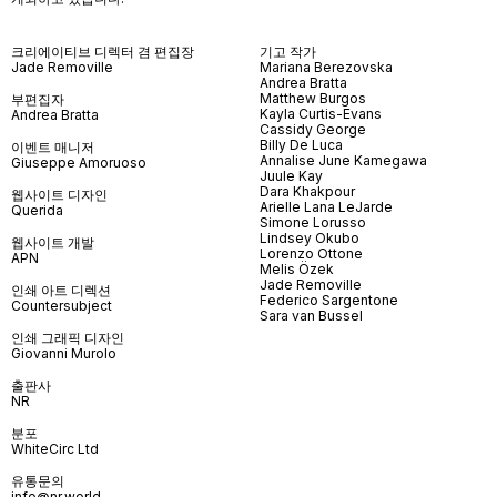
크리에이티브 디렉터 겸 편집장
기고 작가
Jade Removille
Mariana Berezovska
Andrea Bratta
Matthew Burgos
부편집자
Kayla Curtis-Evans
Andrea Bratta
Cassidy George
Billy De Luca
이벤트 매니저
Annalise June Kamegawa
Giuseppe Amoruoso
Juule Kay
Dara Khakpour
웹사이트 디자인
Arielle Lana LeJarde
Querida
Simone Lorusso
Lindsey Okubo
웹사이트 개발
Lorenzo Ottone
APN
Melis Özek
Jade Removille
인쇄 아트 디렉션
Federico Sargentone
Countersubject
Sara van Bussel
인쇄 그래픽 디자인
Giovanni Murolo
출판사
NR
분포
WhiteCirc Ltd
유통문의
info@nr.world