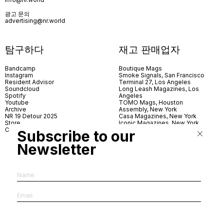
광고 문의
advertising@nr.world
탐구하다
재고 판매업자
Bandcamp
Boutique Mags
Instagram
Smoke Signals, San Francisco
Resident Advisor
Terminal 27, Los Angeles
Soundcloud
Long Leash Magazines, Los
Spotify
Angeles
Youtube
TOMO Mags, Houston
Archive
Assembly, New York
NR 19 Detour 2025
Casa Magazines, New York
Store
Iconic Magazines, New York
Contact
ICA Miami
Subscribe to our
Village Books, Leeds
Village Books, Manchester
Newsletter
Artwords, London
Dover Street Market, London
Good News, London
MagCulture, London
Shreeji News, London
The Photographer’s Gallery,
London
IMS, Antwerp
News & Coffee, Barcelona
Do You Read Me, Berlin