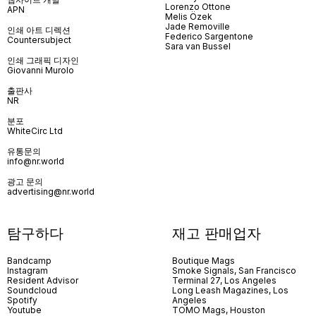
Lorenzo Ottone
APN
Melis Özek
Jade Removille
인쇄 아트 디렉션
Federico Sargentone
Countersubject
Sara van Bussel
인쇄 그래픽 디자인
Giovanni Murolo
출판사
NR
분포
WhiteCirc Ltd
유통문의
info@nr.world
광고 문의
advertising@nr.world
탐구하다
재고 판매업자
Bandcamp
Boutique Mags
Instagram
Smoke Signals, San Francisco
Resident Advisor
Terminal 27, Los Angeles
Soundcloud
Long Leash Magazines, Los
Spotify
Angeles
Youtube
TOMO Mags, Houston