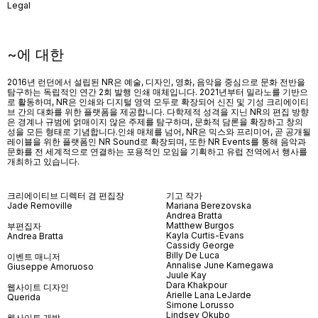
Legal
~에 대한
2016년 런던에서 설립된 NR은 예술, 디자인, 영화, 음악을 중심으로 문화 전반을
탐구하는 독립적인 연간 2회 발행 인쇄 매체입니다. 2021년부터 밀라노를 기반으
로 활동하며, NR은 인쇄와 디지털 영역 모두로 확장되어 신진 및 기성 크리에이티
브 간의 대화를 위한 플랫폼을 제공합니다. 다학제적 성격을 지닌 NR의 편집 방향
은 경계나 규범에 얽매이지 않은 주제를 탐구하며, 문화적 담론을 확장하고 창의
성을 모든 형태로 기념합니다.인쇄 매체를 넘어
, NR
은 믹스와 프리미어
,
곧 공개될
레이블을 위한 플랫폼인
NR Sound
로 확장되며
,
또한
NR Events
를 통해 음악과
문화를 전 세계적으로 연결하는 포용적인 모임을 기획하고 유럽 전역에서 행사를
개최하고 있습니다
.
크리에이티브 디렉터 겸 편집장
기고 작가
Jade Removille
Mariana Berezovska
Andrea Bratta
Matthew Burgos
부편집자
Kayla Curtis-Evans
Andrea Bratta
Cassidy George
Billy De Luca
이벤트 매니저
Annalise June Kamegawa
Giuseppe Amoruoso
Juule Kay
Dara Khakpour
웹사이트 디자인
Arielle Lana LeJarde
Querida
Simone Lorusso
Lindsey Okubo
웹사이트 개발