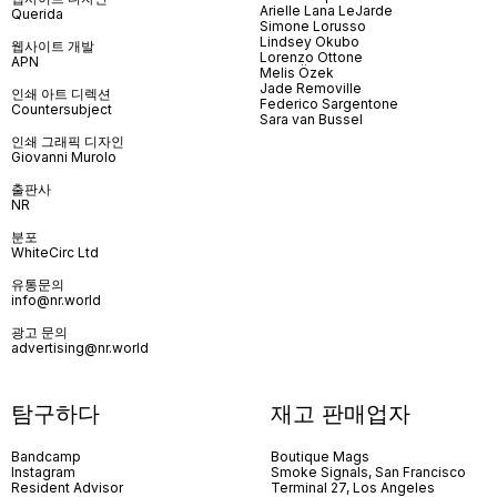
Arielle Lana LeJarde
Querida
Simone Lorusso
Lindsey Okubo
웹사이트 개발
Lorenzo Ottone
APN
Melis Özek
Jade Removille
인쇄 아트 디렉션
Federico Sargentone
Countersubject
Sara van Bussel
인쇄 그래픽 디자인
Giovanni Murolo
출판사
NR
분포
WhiteCirc Ltd
유통문의
info@nr.world
광고 문의
advertising@nr.world
탐구하다
재고 판매업자
Bandcamp
Boutique Mags
Instagram
Smoke Signals, San Francisco
Resident Advisor
Terminal 27, Los Angeles