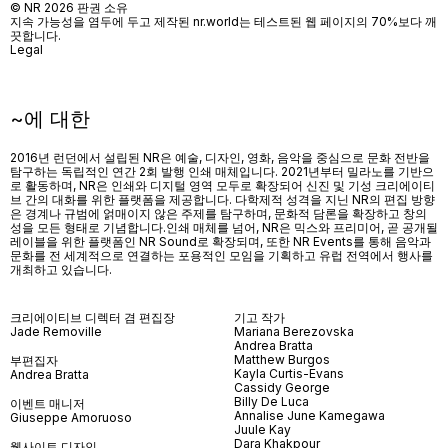
© NR 2026 판권 소유
지속 가능성을 염두에 두고 제작된 nr.world는 테스트된 웹 페이지의 70%보다 깨
끗합니다.
Legal
~에 대한
2016년 런던에서 설립된 NR은 예술, 디자인, 영화, 음악을 중심으로 문화 전반을
탐구하는 독립적인 연간 2회 발행 인쇄 매체입니다. 2021년부터 밀라노를 기반으
로 활동하며, NR은 인쇄와 디지털 영역 모두로 확장되어 신진 및 기성 크리에이티
브 간의 대화를 위한 플랫폼을 제공합니다. 다학제적 성격을 지닌 NR의 편집 방향
은 경계나 규범에 얽매이지 않은 주제를 탐구하며, 문화적 담론을 확장하고 창의
성을 모든 형태로 기념합니다.인쇄 매체를 넘어
, NR
은 믹스와 프리미어
,
곧 공개될
레이블을 위한 플랫폼인
NR Sound
로 확장되며
,
또한
NR Events
를 통해 음악과
문화를 전 세계적으로 연결하는 포용적인 모임을 기획하고 유럽 전역에서 행사를
개최하고 있습니다
.
크리에이티브 디렉터 겸 편집장
기고 작가
Jade Removille
Mariana Berezovska
Andrea Bratta
Matthew Burgos
부편집자
Kayla Curtis-Evans
Andrea Bratta
Cassidy George
Billy De Luca
이벤트 매니저
Annalise June Kamegawa
Giuseppe Amoruoso
Juule Kay
Dara Khakpour
웹사이트 디자인