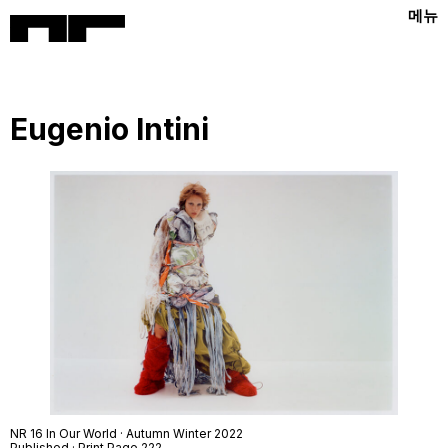
메뉴
Eugenio Intini
NR 16 In Our World · Autumn Winter 2022
Published · Print Page 222