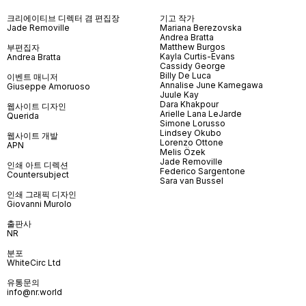
크리에이티브 디렉터 겸 편집장
기고 작가
Jade Removille
Mariana Berezovska
Andrea Bratta
Matthew Burgos
부편집자
Kayla Curtis-Evans
Andrea Bratta
Cassidy George
Billy De Luca
이벤트 매니저
Annalise June Kamegawa
Giuseppe Amoruoso
Juule Kay
Dara Khakpour
웹사이트 디자인
Arielle Lana LeJarde
Querida
Simone Lorusso
Lindsey Okubo
웹사이트 개발
Lorenzo Ottone
APN
Melis Özek
Jade Removille
인쇄 아트 디렉션
Federico Sargentone
Countersubject
Sara van Bussel
인쇄 그래픽 디자인
Giovanni Murolo
출판사
NR
분포
WhiteCirc Ltd
유통문의
info@nr.world