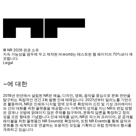
© NR 2026 판권 소유
지속 가능성을 염두에 두고 제작된 nr.world는 테스트된 웹 페이지의 70%보다 깨
끗합니다.
Legal
~에 대한
2016년 런던에서 설립된 NR은 예술, 디자인, 영화, 음악을 중심으로 문화 전반을
탐구하는 독립적인 연간 2회 발행 인쇄 매체입니다. 2021년부터 밀라노를 기반으
로 활동하며, NR은 인쇄와 디지털 영역 모두로 확장되어 신진 및 기성 크리에이티
브 간의 대화를 위한 플랫폼을 제공합니다. 다학제적 성격을 지닌 NR의 편집 방향
은 경계나 규범에 얽매이지 않은 주제를 탐구하며, 문화적 담론을 확장하고 창의
성을 모든 형태로 기념합니다.인쇄 매체를 넘어
, NR
은 믹스와 프리미어
,
곧 공개될
레이블을 위한 플랫폼인
NR Sound
로 확장되며
,
또한
NR Events
를 통해 음악과
문화를 전 세계적으로 연결하는 포용적인 모임을 기획하고 유럽 전역에서 행사를
개최하고 있습니다
.