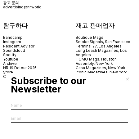
광고 문의
advertising@nr.world
탐구하다
재고 판매업자
Bandcamp
Boutique Mags
Instagram
Smoke Signals, San Francisco
Resident Advisor
Terminal 27, Los Angeles
Soundcloud
Long Leash Magazines, Los
Spotify
Angeles
Youtube
TOMO Mags, Houston
Archive
Assembly, New York
NR 19 Detour 2025
Casa Magazines, New York
Store
Iconic Magazines, New York
Contact
ICA Miami
Subscribe to our
Village Books, Leeds
Village Books, Manchester
Newsletter
Artwords, London
Dover Street Market, London
Good News, London
MagCulture, London
Shreeji News, London
The Photographer’s Gallery,
London
IMS, Antwerp
News & Coffee, Barcelona
Do You Read Me, Berlin
Ofr., Paris
Antonia, Milan