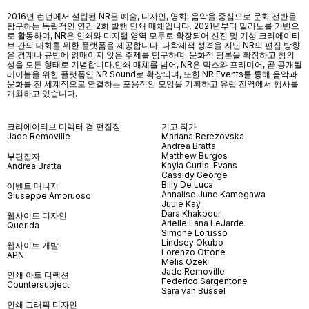
2016년 런던에서 설립된 NR은 예술, 디자인, 영화, 음악을 중심으로 문화 전반을
탐구하는 독립적인 연간 2회 발행 인쇄 매체입니다. 2021년부터 밀라노를 기반으
로 활동하며, NR은 인쇄와 디지털 영역 모두로 확장되어 신진 및 기성 크리에이티
브 간의 대화를 위한 플랫폼을 제공합니다. 다학제적 성격을 지닌 NR의 편집 방향
은 경계나 규범에 얽매이지 않은 주제를 탐구하며, 문화적 담론을 확장하고 창의
성을 모든 형태로 기념합니다.인쇄 매체를 넘어
, NR
은 믹스와 프리미어
,
곧 공개될
레이블을 위한 플랫폼인
NR Sound
로 확장되며
,
또한
NR Events
를 통해 음악과
문화를 전 세계적으로 연결하는 포용적인 모임을 기획하고 유럽 전역에서 행사를
개최하고 있습니다
.
크리에이티브 디렉터 겸 편집장
기고 작가
Jade Removille
Mariana Berezovska
Andrea Bratta
Matthew Burgos
부편집자
Kayla Curtis-Evans
Andrea Bratta
Cassidy George
Billy De Luca
이벤트 매니저
Annalise June Kamegawa
Giuseppe Amoruoso
Juule Kay
Dara Khakpour
웹사이트 디자인
Arielle Lana LeJarde
Querida
Simone Lorusso
Lindsey Okubo
웹사이트 개발
Lorenzo Ottone
APN
Melis Özek
Jade Removille
인쇄 아트 디렉션
Federico Sargentone
Countersubject
Sara van Bussel
인쇄 그래픽 디자인