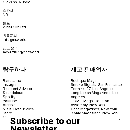
Giovanni Murolo
출판사
NR
분포
WhiteCirc Ltd
유통문의
info@nr.world
광고 문의
advertising@nr.world
탐구하다
재고 판매업자
Bandcamp
Boutique Mags
Instagram
Smoke Signals, San Francisco
Resident Advisor
Terminal 27, Los Angeles
Soundcloud
Long Leash Magazines, Los
Spotify
Angeles
Youtube
TOMO Mags, Houston
Archive
Assembly, New York
NR 19 Detour 2025
Casa Magazines, New York
Store
Iconic Magazines, New York
Contact
ICA Miami
Subscribe to our
Village Books, Leeds
Village Books, Manchester
Newsletter
Artwords, London