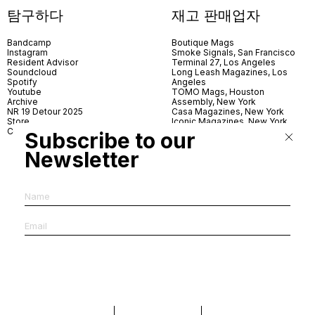
탐구하다
재고 판매업자
Bandcamp
Boutique Mags
Instagram
Smoke Signals, San Francisco
Resident Advisor
Terminal 27, Los Angeles
Soundcloud
Long Leash Magazines, Los
Spotify
Angeles
Youtube
TOMO Mags, Houston
Archive
Assembly, New York
NR 19 Detour 2025
Casa Magazines, New York
Store
Iconic Magazines, New York
Contact
ICA Miami
Subscribe to our
Village Books, Leeds
Village Books, Manchester
Newsletter
Artwords, London
Dover Street Market, London
Good News, London
MagCulture, London
Shreeji News, London
The Photographer’s Gallery,
London
IMS, Antwerp
News & Coffee, Barcelona
Do You Read Me, Berlin
Ofr., Paris
Antonia, Milan
Linea, Milan
Reading Room, Milan
Brot Books, Bratislava
Dorbeetle, Hangzhou