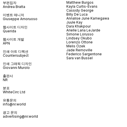
Matthew Burgos
부편집자
Kayla Curtis-Evans
Andrea Bratta
Cassidy George
Billy De Luca
이벤트 매니저
Annalise June Kamegawa
Giuseppe Amoruoso
Juule Kay
Dara Khakpour
웹사이트 디자인
Arielle Lana LeJarde
Querida
Simone Lorusso
Lindsey Okubo
웹사이트 개발
Lorenzo Ottone
APN
Melis Özek
Jade Removille
인쇄 아트 디렉션
Federico Sargentone
Countersubject
Sara van Bussel
인쇄 그래픽 디자인
Giovanni Murolo
출판사
NR
분포
WhiteCirc Ltd
유통문의
info@nr.world
광고 문의
advertising@nr.world