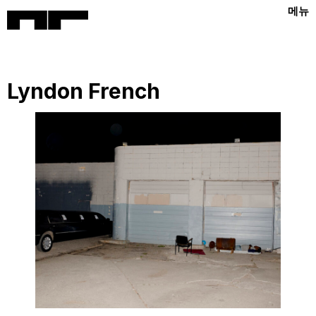
메뉴
Lyndon French