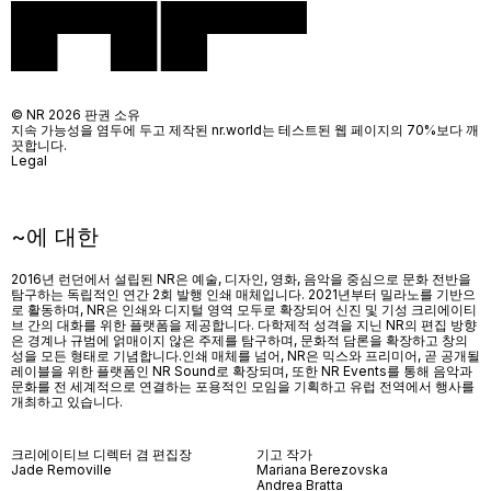
© NR 2026 판권 소유
지속 가능성을 염두에 두고 제작된 nr.world는 테스트된 웹 페이지의 70%보다 깨
끗합니다.
Legal
~에 대한
2016년 런던에서 설립된 NR은 예술, 디자인, 영화, 음악을 중심으로 문화 전반을
탐구하는 독립적인 연간 2회 발행 인쇄 매체입니다. 2021년부터 밀라노를 기반으
로 활동하며, NR은 인쇄와 디지털 영역 모두로 확장되어 신진 및 기성 크리에이티
브 간의 대화를 위한 플랫폼을 제공합니다. 다학제적 성격을 지닌 NR의 편집 방향
은 경계나 규범에 얽매이지 않은 주제를 탐구하며, 문화적 담론을 확장하고 창의
성을 모든 형태로 기념합니다.인쇄 매체를 넘어
, NR
은 믹스와 프리미어
,
곧 공개될
레이블을 위한 플랫폼인
NR Sound
로 확장되며
,
또한
NR Events
를 통해 음악과
문화를 전 세계적으로 연결하는 포용적인 모임을 기획하고 유럽 전역에서 행사를
개최하고 있습니다
.
크리에이티브 디렉터 겸 편집장
기고 작가
Jade Removille
Mariana Berezovska
Andrea Bratta