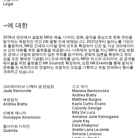
Legal
~에 대한
2016년 런던에서 설립된 NR은 예술, 디자인, 영화, 음악을 중심으로 문화 전반을
탐구하는 독립적인 연간 2회 발행 인쇄 매체입니다. 2021년부터 밀라노를 기반으
로 활동하며, NR은 인쇄와 디지털 영역 모두로 확장되어 신진 및 기성 크리에이티
브 간의 대화를 위한 플랫폼을 제공합니다. 다학제적 성격을 지닌 NR의 편집 방향
은 경계나 규범에 얽매이지 않은 주제를 탐구하며, 문화적 담론을 확장하고 창의
성을 모든 형태로 기념합니다.인쇄 매체를 넘어
, NR
은 믹스와 프리미어
,
곧 공개될
레이블을 위한 플랫폼인
NR Sound
로 확장되며
,
또한
NR Events
를 통해 음악과
문화를 전 세계적으로 연결하는 포용적인 모임을 기획하고 유럽 전역에서 행사를
개최하고 있습니다
.
크리에이티브 디렉터 겸 편집장
기고 작가
Jade Removille
Mariana Berezovska
Andrea Bratta
Matthew Burgos
부편집자
Kayla Curtis-Evans
Andrea Bratta
Cassidy George
Billy De Luca
이벤트 매니저
Annalise June Kamegawa
Giuseppe Amoruoso
Juule Kay
Dara Khakpour
웹사이트 디자인
Arielle Lana LeJarde
Querida
Simone Lorusso