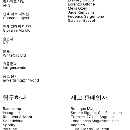
Lindsey Okubo
웹사이트 개발
Lorenzo Ottone
APN
Melis Özek
Jade Removille
인쇄 아트 디렉션
Federico Sargentone
Countersubject
Sara van Bussel
인쇄 그래픽 디자인
Giovanni Murolo
출판사
NR
분포
WhiteCirc Ltd
유통문의
info@nr.world
광고 문의
advertising@nr.world
탐구하다
재고 판매업자
Bandcamp
Boutique Mags
Instagram
Smoke Signals, San Francisco
Resident Advisor
Terminal 27, Los Angeles
Soundcloud
Long Leash Magazines, Los
Spotify
Angeles
Youtube
TOMO Mags, Houston