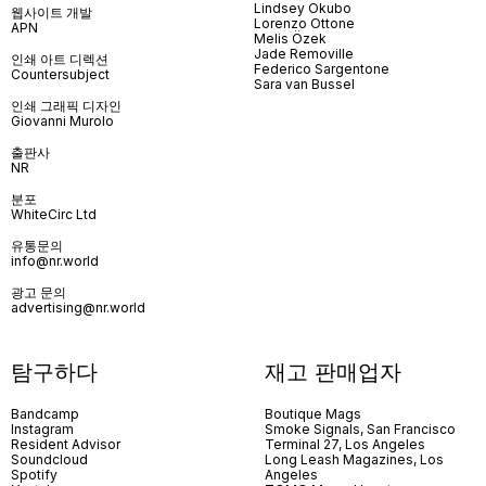
Lindsey Okubo
웹사이트 개발
Lorenzo Ottone
APN
Melis Özek
Jade Removille
인쇄 아트 디렉션
Federico Sargentone
Countersubject
Sara van Bussel
인쇄 그래픽 디자인
Giovanni Murolo
출판사
NR
분포
WhiteCirc Ltd
유통문의
info@nr.world
광고 문의
advertising@nr.world
탐구하다
재고 판매업자
Bandcamp
Boutique Mags
Instagram
Smoke Signals, San Francisco
Resident Advisor
Terminal 27, Los Angeles
Soundcloud
Long Leash Magazines, Los
Spotify
Angeles