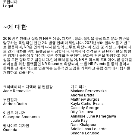
끗합니다.
Legal
~에 대한
2016년 런던에서 설립된 NR은 예술, 디자인, 영화, 음악을 중심으로 문화 전반을
탐구하는 독립적인 연간 2회 발행 인쇄 매체입니다. 2021년부터 밀라노를 기반으
로 활동하며, NR은 인쇄와 디지털 영역 모두로 확장되어 신진 및 기성 크리에이티
브 간의 대화를 위한 플랫폼을 제공합니다. 다학제적 성격을 지닌 NR의 편집 방향
은 경계나 규범에 얽매이지 않은 주제를 탐구하며, 문화적 담론을 확장하고 창의
성을 모든 형태로 기념합니다.인쇄 매체를 넘어
, NR
은 믹스와 프리미어
,
곧 공개될
레이블을 위한 플랫폼인
NR Sound
로 확장되며
,
또한
NR Events
를 통해 음악과
문화를 전 세계적으로 연결하는 포용적인 모임을 기획하고 유럽 전역에서 행사를
개최하고 있습니다
.
크리에이티브 디렉터 겸 편집장
기고 작가
Jade Removille
Mariana Berezovska
Andrea Bratta
Matthew Burgos
부편집자
Kayla Curtis-Evans
Andrea Bratta
Cassidy George
Billy De Luca
이벤트 매니저
Annalise June Kamegawa
Giuseppe Amoruoso
Juule Kay
Dara Khakpour
웹사이트 디자인
Arielle Lana LeJarde
Querida
Simone Lorusso