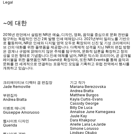
Legal
~에 대한
2016년 런던에서 설립된 NR은 예술, 디자인, 영화, 음악을 중심으로 문화 전반을
탐구하는 독립적인 연간 2회 발행 인쇄 매체입니다. 2021년부터 밀라노를 기반으
로 활동하며, NR은 인쇄와 디지털 영역 모두로 확장되어 신진 및 기성 크리에이티
브 간의 대화를 위한 플랫폼을 제공합니다. 다학제적 성격을 지닌 NR의 편집 방향
은 경계나 규범에 얽매이지 않은 주제를 탐구하며, 문화적 담론을 확장하고 창의
성을 모든 형태로 기념합니다.인쇄 매체를 넘어
, NR
은 믹스와 프리미어
,
곧 공개될
레이블을 위한 플랫폼인
NR Sound
로 확장되며
,
또한
NR Events
를 통해 음악과
문화를 전 세계적으로 연결하는 포용적인 모임을 기획하고 유럽 전역에서 행사를
개최하고 있습니다
.
크리에이티브 디렉터 겸 편집장
기고 작가
Jade Removille
Mariana Berezovska
Andrea Bratta
Matthew Burgos
부편집자
Kayla Curtis-Evans
Andrea Bratta
Cassidy George
Billy De Luca
이벤트 매니저
Annalise June Kamegawa
Giuseppe Amoruoso
Juule Kay
Dara Khakpour
웹사이트 디자인
Arielle Lana LeJarde
Querida
Simone Lorusso
Lindsey Okubo
웹사이트 개발