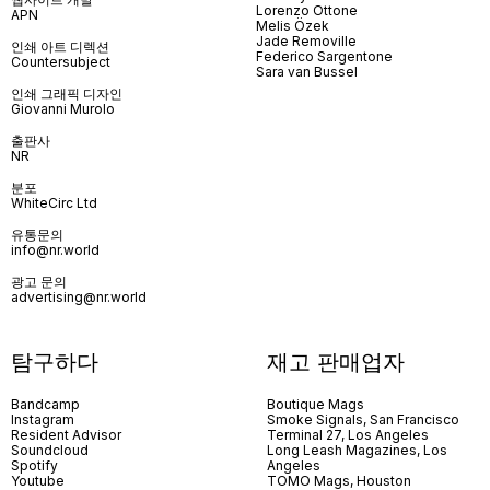
Lorenzo Ottone
APN
Melis Özek
Jade Removille
인쇄 아트 디렉션
Federico Sargentone
Countersubject
Sara van Bussel
인쇄 그래픽 디자인
Giovanni Murolo
출판사
NR
분포
WhiteCirc Ltd
유통문의
info@nr.world
광고 문의
advertising@nr.world
탐구하다
재고 판매업자
Bandcamp
Boutique Mags
Instagram
Smoke Signals, San Francisco
Resident Advisor
Terminal 27, Los Angeles
Soundcloud
Long Leash Magazines, Los
Spotify
Angeles
Youtube
TOMO Mags, Houston