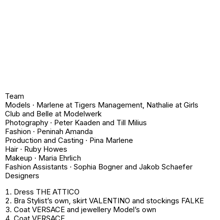
Team
Models · Marlene at Tigers Management, Nathalie at Girls
Club and Belle at Modelwerk
Photography · Peter Kaaden and Till Milius
Fashion · Peninah Amanda
Production and Casting · Pina Marlene
Hair · Ruby Howes
Makeup · Maria Ehrlich
Fashion Assistants · Sophia Bogner and Jakob Schaefer
Designers
Dress THE ATTICO
Bra
Stylist’s own
, skirt VALENTINO and stockings FALKE
Coat VERSACE and jewellery
Model’s own
Coat VERSACE