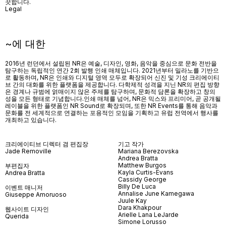
끗합니다.
Legal
~에 대한
2016년 런던에서 설립된 NR은 예술, 디자인, 영화, 음악을 중심으로 문화 전반을
탐구하는 독립적인 연간 2회 발행 인쇄 매체입니다. 2021년부터 밀라노를 기반으
로 활동하며, NR은 인쇄와 디지털 영역 모두로 확장되어 신진 및 기성 크리에이티
브 간의 대화를 위한 플랫폼을 제공합니다. 다학제적 성격을 지닌 NR의 편집 방향
은 경계나 규범에 얽매이지 않은 주제를 탐구하며, 문화적 담론을 확장하고 창의
성을 모든 형태로 기념합니다.인쇄 매체를 넘어
, NR
은 믹스와 프리미어
,
곧 공개될
레이블을 위한 플랫폼인
NR Sound
로 확장되며
,
또한
NR Events
를 통해 음악과
문화를 전 세계적으로 연결하는 포용적인 모임을 기획하고 유럽 전역에서 행사를
개최하고 있습니다
.
크리에이티브 디렉터 겸 편집장
기고 작가
Jade Removille
Mariana Berezovska
Andrea Bratta
Matthew Burgos
부편집자
Kayla Curtis-Evans
Andrea Bratta
Cassidy George
Billy De Luca
이벤트 매니저
Annalise June Kamegawa
Giuseppe Amoruoso
Juule Kay
Dara Khakpour
웹사이트 디자인
Arielle Lana LeJarde
Querida
Simone Lorusso