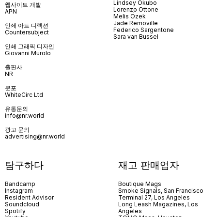
Lindsey Okubo
웹사이트 개발
Lorenzo Ottone
APN
Melis Özek
Jade Removille
인쇄 아트 디렉션
Federico Sargentone
Countersubject
Sara van Bussel
인쇄 그래픽 디자인
Giovanni Murolo
출판사
NR
분포
WhiteCirc Ltd
유통문의
info@nr.world
광고 문의
advertising@nr.world
탐구하다
재고 판매업자
Bandcamp
Boutique Mags
Instagram
Smoke Signals, San Francisco
Resident Advisor
Terminal 27, Los Angeles
Soundcloud
Long Leash Magazines, Los
Spotify
Angeles