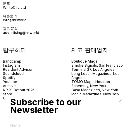
분포
WhiteCirc Ltd
유통문의
info@nr.world
광고 문의
advertising@nr.world
탐구하다
재고 판매업자
Bandcamp
Boutique Mags
Instagram
Smoke Signals, San Francisco
Resident Advisor
Terminal 27, Los Angeles
Soundcloud
Long Leash Magazines, Los
Spotify
Angeles
Youtube
TOMO Mags, Houston
Archive
Assembly, New York
NR 19 Detour 2025
Casa Magazines, New York
Store
Iconic Magazines, New York
Contact
ICA Miami
Subscribe to our
Village Books, Leeds
Village Books, Manchester
Newsletter
Artwords, London
Dover Street Market, London
Good News, London
MagCulture, London
Shreeji News, London
The Photographer’s Gallery,