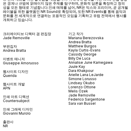
은 경계나 규범에 얽매이지 않은 주제를 탐구하며, 문화적 담론을 확장하고 창의
성을 모든 형태로 기념합니다.인쇄 매체를 넘어
, NR
은 믹스와 프리미어
,
곧 공개될
레이블을 위한 플랫폼인
NR Sound
로 확장되며
,
또한
NR Events
를 통해 음악과
문화를 전 세계적으로 연결하는 포용적인 모임을 기획하고 유럽 전역에서 행사를
개최하고 있습니다
.
크리에이티브 디렉터 겸 편집장
기고 작가
Jade Removille
Mariana Berezovska
Andrea Bratta
Matthew Burgos
부편집자
Kayla Curtis-Evans
Andrea Bratta
Cassidy George
Billy De Luca
이벤트 매니저
Annalise June Kamegawa
Giuseppe Amoruoso
Juule Kay
Dara Khakpour
웹사이트 디자인
Arielle Lana LeJarde
Querida
Simone Lorusso
Lindsey Okubo
웹사이트 개발
Lorenzo Ottone
APN
Melis Özek
Jade Removille
인쇄 아트 디렉션
Federico Sargentone
Countersubject
Sara van Bussel
인쇄 그래픽 디자인
Giovanni Murolo
출판사
NR