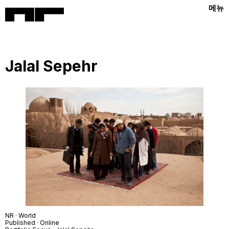
메뉴
Jalal Sepehr
NR · World
Published · Online