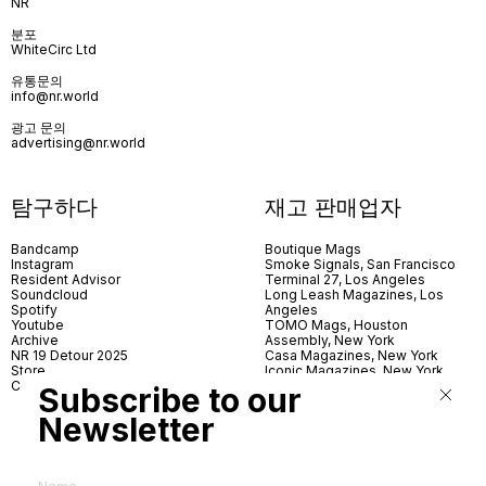
NR
분포
WhiteCirc Ltd
유통문의
info@nr.world
광고 문의
advertising@nr.world
탐구하다
재고 판매업자
Bandcamp
Boutique Mags
Instagram
Smoke Signals, San Francisco
Resident Advisor
Terminal 27, Los Angeles
Soundcloud
Long Leash Magazines, Los
Spotify
Angeles
Youtube
TOMO Mags, Houston
Archive
Assembly, New York
NR 19 Detour 2025
Casa Magazines, New York
Store
Iconic Magazines, New York
Contact
ICA Miami
Subscribe to our
Village Books, Leeds
Village Books, Manchester
Newsletter
Artwords, London
Dover Street Market, London
Good News, London
MagCulture, London