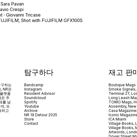
 Sara Pavan
lavio Crespi
nt · Giovanni Tricase
FUJIFILM, Shot with FUJIFILM GFX100S
탐구하다
재고 판
 탐구하는
Bandcamp
Boutique Mags
, NR은
Instagram
Smoke Signals,
 플랫폼
Resident Advisor
Terminal 27, Lo
않은 주
Soundcloud
Long Leash Mag
체를 넘
Spotify
TOMO Mags, H
되며
,
또
Youtube
Assembly, New
획하고
Archive
Casa Magazine
NR 19 Detour 2025
Iconic Magazin
Store
ICA Miami
Contact
Village Books,
Village Books,
Artwords, Lond
Dover Street M