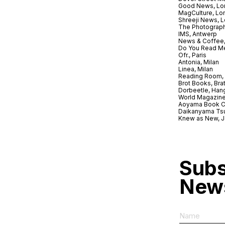
Good News, Lo
MagCulture, Lo
Shreeji News, 
The Photograph
IMS, Antwerp
News & Coffee,
Do You Read Me
Ofr., Paris
Antonia, Milan
Linea, Milan
Reading Room, 
Brot Books, Bra
Dorbeetle, Han
World Magazine
Aoyama Book C
Daikanyama Ts
Knew as New, 
Subs
News