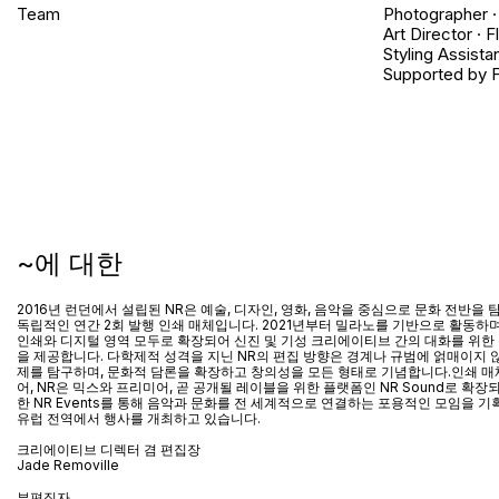
Team
Photographer ·
Art Director · F
Styling Assista
Supported by 
~에 대한
2016년 런던에서 설립된 NR은 예술, 디자인, 영화, 음악을 중심으로 문화 전반을
독립적인 연간 2회 발행 인쇄 매체입니다. 2021년부터 밀라노를 기반으로 활동하며
인쇄와 디지털 영역 모두로 확장되어 신진 및 기성 크리에이티브 간의 대화를 위한
을 제공합니다. 다학제적 성격을 지닌 NR의 편집 방향은 경계나 규범에 얽매이지 
제를 탐구하며, 문화적 담론을 확장하고 창의성을 모든 형태로 기념합니다.인쇄 매
어
, NR
은 믹스와 프리미어
,
곧 공개될 레이블을 위한 플랫폼인
NR Sound
로 확장
한
NR Events
를 통해 음악과 문화를 전 세계적으로 연결하는 포용적인 모임을 기
유럽 전역에서 행사를 개최하고 있습니다
.
크리에이티브 디렉터 겸 편집장
Jade Removille
부편집자