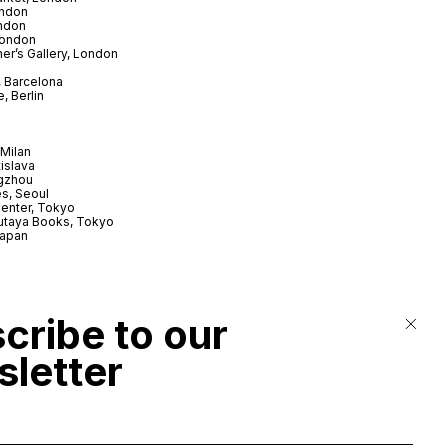
ndon
ndon
London
er’s Gallery, London
 Barcelona
, Berlin
Milan
tislava
gzhou
s, Seoul
enter, Tokyo
utaya Books, Tokyo
Japan
cribe to our
letter