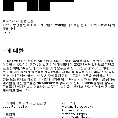
© NR 2026 판권 소유
지속 가능성을 염두에 두고 제작된 nr.world는 테스트된 웹 페이지의 70%보다 깨
끗합니다.
Legal
~에 대한
2016년 런던에서 설립된 NR은 예술, 디자인, 영화, 음악을 중심으로 문화 전반을
탐구하는 독립적인 연간 2회 발행 인쇄 매체입니다. 2021년부터 밀라노를 기반으
로 활동하며, NR은 인쇄와 디지털 영역 모두로 확장되어 신진 및 기성 크리에이티
브 간의 대화를 위한 플랫폼을 제공합니다. 다학제적 성격을 지닌 NR의 편집 방향
은 경계나 규범에 얽매이지 않은 주제를 탐구하며, 문화적 담론을 확장하고 창의
성을 모든 형태로 기념합니다.인쇄 매체를 넘어
, NR
은 믹스와 프리미어
,
곧 공개될
레이블을 위한 플랫폼인
NR Sound
로 확장되며
,
또한
NR Events
를 통해 음악과
문화를 전 세계적으로 연결하는 포용적인 모임을 기획하고 유럽 전역에서 행사를
개최하고 있습니다
.
크리에이티브 디렉터 겸 편집장
기고 작가
Jade Removille
Mariana Berezovska
Andrea Bratta
Matthew Burgos
부편집자
Kayla Curtis-Evans
Andrea Bratta