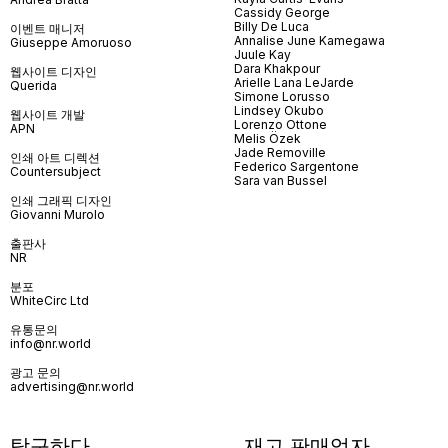
Cassidy George
Billy De Luca
이벤트 매니저
Annalise June Kamegawa
Giuseppe Amoruoso
Juule Kay
Dara Khakpour
웹사이트 디자인
Arielle Lana LeJarde
Querida
Simone Lorusso
Lindsey Okubo
웹사이트 개발
Lorenzo Ottone
APN
Melis Özek
Jade Removille
인쇄 아트 디렉션
Federico Sargentone
Countersubject
Sara van Bussel
인쇄 그래픽 디자인
Giovanni Murolo
출판사
NR
분포
WhiteCirc Ltd
유통문의
info@nr.world
광고 문의
advertising@nr.world
탐구하다
재고 판매업자