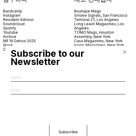
Bandcamp
Boutique Mags
Instagram
Smoke Signals, San Francisco
Resident Advisor
Terminal 27, Los Angeles
Soundcloud
Long Leash Magazines, Los
Spotify
Angeles
Youtube
TOMO Mags, Houston
Archive
Assembly, New York
NR 19 Detour 2025
Casa Magazines, New York
Store
Iconic Magazines, New York
Contact
ICA Miami
Subscribe to our
Village Books, Leeds
Village Books, Manchester
Newsletter
Artwords, London
Dover Street Market, London
Good News, London
MagCulture, London
Shreeji News, London
The Photographer’s Gallery,
London
IMS, Antwerp
News & Coffee, Barcelona
Do You Read Me, Berlin
Ofr., Paris
Antonia, Milan
Linea, Milan
Reading Room, Milan
Brot Books, Bratislava
Dorbeetle, Hangzhou
World Magazines, Seoul
Aoyama Book Center, Tokyo