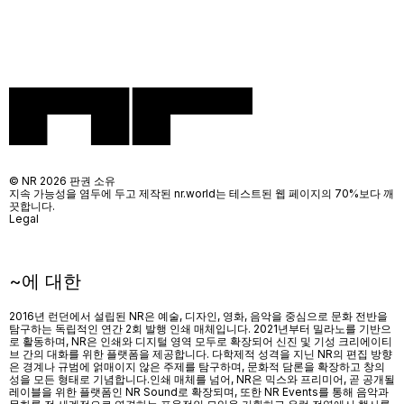
© NR 2026 판권 소유
지속 가능성을 염두에 두고 제작된 nr.world는 테스트된 웹 페이지의 70%보다 깨
끗합니다.
Legal
~에 대한
2016년 런던에서 설립된 NR은 예술, 디자인, 영화, 음악을 중심으로 문화 전반을
탐구하는 독립적인 연간 2회 발행 인쇄 매체입니다. 2021년부터 밀라노를 기반으
로 활동하며, NR은 인쇄와 디지털 영역 모두로 확장되어 신진 및 기성 크리에이티
브 간의 대화를 위한 플랫폼을 제공합니다. 다학제적 성격을 지닌 NR의 편집 방향
은 경계나 규범에 얽매이지 않은 주제를 탐구하며, 문화적 담론을 확장하고 창의
성을 모든 형태로 기념합니다.인쇄 매체를 넘어
, NR
은 믹스와 프리미어
,
곧 공개될
레이블을 위한 플랫폼인
NR Sound
로 확장되며
,
또한
NR Events
를 통해 음악과