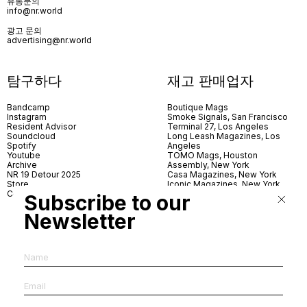
유통문의
info@nr.world
광고 문의
advertising@nr.world
탐구하다
재고 판매업자
Bandcamp
Boutique Mags
Instagram
Smoke Signals, San Francisco
Resident Advisor
Terminal 27, Los Angeles
Soundcloud
Long Leash Magazines, Los
Spotify
Angeles
Youtube
TOMO Mags, Houston
Archive
Assembly, New York
NR 19 Detour 2025
Casa Magazines, New York
Store
Iconic Magazines, New York
Contact
ICA Miami
Subscribe to our
Village Books, Leeds
Village Books, Manchester
Newsletter
Artwords, London
Dover Street Market, London
Good News, London
MagCulture, London
Shreeji News, London
The Photographer’s Gallery,
London
IMS, Antwerp
News & Coffee, Barcelona