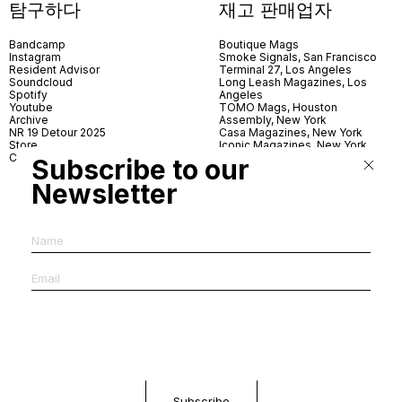
탐구하다
재고 판매업자
Bandcamp
Boutique Mags
Instagram
Smoke Signals, San Francisco
Resident Advisor
Terminal 27, Los Angeles
Soundcloud
Long Leash Magazines, Los
Spotify
Angeles
Youtube
TOMO Mags, Houston
Archive
Assembly, New York
NR 19 Detour 2025
Casa Magazines, New York
Store
Iconic Magazines, New York
Contact
ICA Miami
Subscribe to our
Village Books, Leeds
Village Books, Manchester
Newsletter
Artwords, London
Dover Street Market, London
Good News, London
MagCulture, London
Shreeji News, London
The Photographer’s Gallery,
London
IMS, Antwerp
News & Coffee, Barcelona
Do You Read Me, Berlin
Ofr., Paris
Antonia, Milan
Linea, Milan
Reading Room, Milan
Brot Books, Bratislava
Dorbeetle, Hangzhou
World Magazines, Seoul