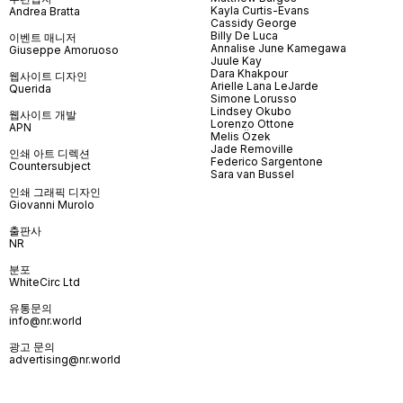
Kayla Curtis-Evans
Andrea Bratta
Cassidy George
Billy De Luca
이벤트 매니저
Annalise June Kamegawa
Giuseppe Amoruoso
Juule Kay
Dara Khakpour
웹사이트 디자인
Arielle Lana LeJarde
Querida
Simone Lorusso
Lindsey Okubo
웹사이트 개발
Lorenzo Ottone
APN
Melis Özek
Jade Removille
인쇄 아트 디렉션
Federico Sargentone
Countersubject
Sara van Bussel
인쇄 그래픽 디자인
Giovanni Murolo
출판사
NR
분포
WhiteCirc Ltd
유통문의
info@nr.world
광고 문의
advertising@nr.world