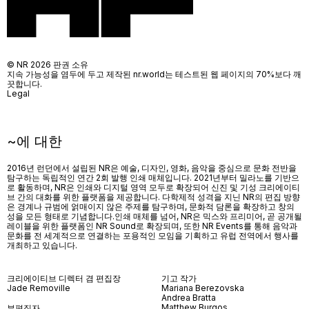
© NR 2026 판권 소유
지속 가능성을 염두에 두고 제작된 nr.world는 테스트된 웹 페이지의 70%보다 깨
끗합니다.
Legal
~에 대한
2016년 런던에서 설립된 NR은 예술, 디자인, 영화, 음악을 중심으로 문화 전반을
탐구하는 독립적인 연간 2회 발행 인쇄 매체입니다. 2021년부터 밀라노를 기반으
로 활동하며, NR은 인쇄와 디지털 영역 모두로 확장되어 신진 및 기성 크리에이티
브 간의 대화를 위한 플랫폼을 제공합니다. 다학제적 성격을 지닌 NR의 편집 방향
은 경계나 규범에 얽매이지 않은 주제를 탐구하며, 문화적 담론을 확장하고 창의
성을 모든 형태로 기념합니다.인쇄 매체를 넘어
, NR
은 믹스와 프리미어
,
곧 공개될
레이블을 위한 플랫폼인
NR Sound
로 확장되며
,
또한
NR Events
를 통해 음악과
문화를 전 세계적으로 연결하는 포용적인 모임을 기획하고 유럽 전역에서 행사를
개최하고 있습니다
.
크리에이티브 디렉터 겸 편집장
기고 작가
Jade Removille
Mariana Berezovska
Andrea Bratta
Matthew Burgos
부편집자