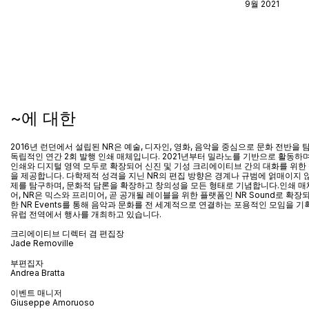
9월 2021
~에 대한
2016년 런던에서 설립된 NR은 예술, 디자인, 영화, 음악을 중심으로 문화 전반을
독립적인 연간 2회 발행 인쇄 매체입니다. 2021년부터 밀라노를 기반으로 활동하며
인쇄와 디지털 영역 모두로 확장되어 신진 및 기성 크리에이티브 간의 대화를 위한
을 제공합니다. 다학제적 성격을 지닌 NR의 편집 방향은 경계나 규범에 얽매이지 
제를 탐구하며, 문화적 담론을 확장하고 창의성을 모든 형태로 기념합니다.인쇄 매
어
, NR
은 믹스와 프리미어
,
곧 공개될 레이블을 위한 플랫폼인
NR Sound
로 확장
한
NR Events
를 통해 음악과 문화를 전 세계적으로 연결하는 포용적인 모임을 기
유럽 전역에서 행사를 개최하고 있습니다
.
크리에이티브 디렉터 겸 편집장
Jade Removille
부편집자
Andrea Bratta
이벤트 매니저
Giuseppe Amoruoso