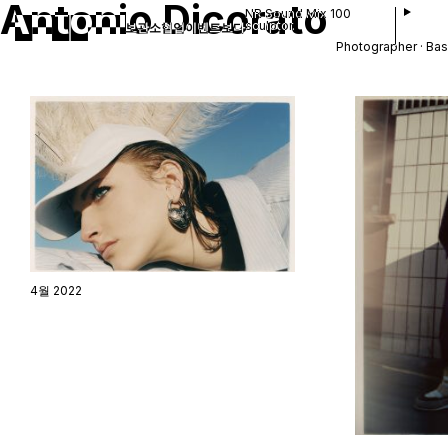
Antonio Dicorato
NR Sound Mix 100
sculptor.
보관소
협업
이벤트
보다
Photographer · Bas
4월 2022