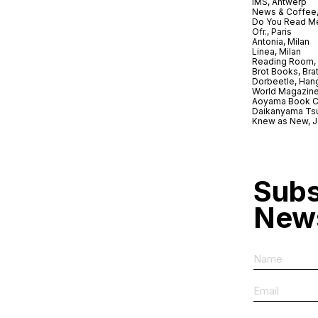
IMS, Antwerp
News & Coffee,
Do You Read Me
Ofr., Paris
Antonia, Milan
Linea, Milan
Reading Room, 
Brot Books, Bra
Dorbeetle, Han
World Magazine
Aoyama Book C
Daikanyama Ts
Knew as New, 
Subs
News