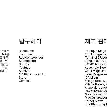
탐구하다
재고 판
 탐구하는
Bandcamp
Boutique Mags
, NR은
Instagram
Smoke Signals,
 플랫폼
Resident Advisor
Terminal 27, Lo
않은 주
Soundcloud
Long Leash Mag
체를 넘
Spotify
TOMO Mags, H
되며
,
또
Youtube
Assembly, New
획하고
Archive
Casa Magazine
NR 19 Detour 2025
Iconic Magazin
Store
ICA Miami
Contact
Village Books,
Village Books,
Artwords, Lond
Dover Street M
Good News, Lo
MagCulture, Lo
Shreeji News, 
The Photograph