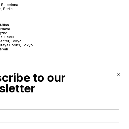
 Barcelona
, Berlin
Milan
tislava
gzhou
s, Seoul
enter, Tokyo
utaya Books, Tokyo
Japan
cribe to our
letter