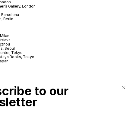
London
er’s Gallery, London
 Barcelona
, Berlin
Milan
tislava
gzhou
s, Seoul
enter, Tokyo
utaya Books, Tokyo
Japan
cribe to our
letter