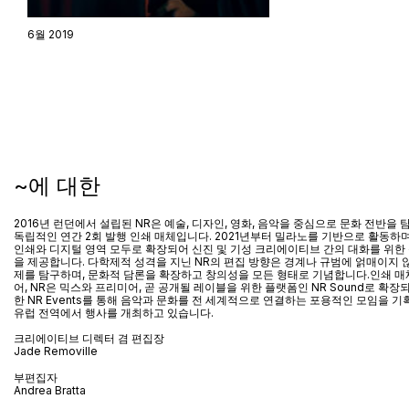
6월 2019
~에 대한
2016년 런던에서 설립된 NR은 예술, 디자인, 영화, 음악을 중심으로 문화 전반을
독립적인 연간 2회 발행 인쇄 매체입니다. 2021년부터 밀라노를 기반으로 활동하며
인쇄와 디지털 영역 모두로 확장되어 신진 및 기성 크리에이티브 간의 대화를 위한
을 제공합니다. 다학제적 성격을 지닌 NR의 편집 방향은 경계나 규범에 얽매이지 
제를 탐구하며, 문화적 담론을 확장하고 창의성을 모든 형태로 기념합니다.인쇄 매
어
, NR
은 믹스와 프리미어
,
곧 공개될 레이블을 위한 플랫폼인
NR Sound
로 확장
한
NR Events
를 통해 음악과 문화를 전 세계적으로 연결하는 포용적인 모임을 기
유럽 전역에서 행사를 개최하고 있습니다
.
크리에이티브 디렉터 겸 편집장
Jade Removille
부편집자
Andrea Bratta