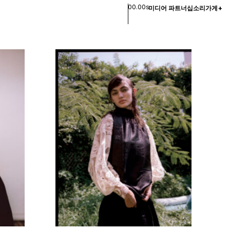
00.00s
미디어 파트너십
소리
가게
+