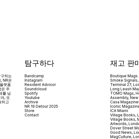
탐구하다
재고 판
 탐구하는
Bandcamp
Boutique Mags
, NR은
Instagram
Smoke Signals,
 플랫폼
Resident Advisor
Terminal 27, Lo
않은 주
Soundcloud
Long Leash Mag
체를 넘
Spotify
TOMO Mags, H
되며
,
또
Youtube
Assembly, New
획하고
Archive
Casa Magazine
NR 19 Detour 2025
Iconic Magazin
Store
ICA Miami
Contact
Village Books,
Village Books,
Artwords, Lond
Dover Street M
Good News, Lo
MagCulture, Lo