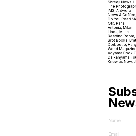
Shreeji News, 
The Photograph
IMS, Antwerp
News & Coffee,
Do You Read Me
Ofr., Paris
Antonia, Milan
Linea, Milan
Reading Room, 
Brot Books, Bra
Dorbeetle, Han
World Magazine
Aoyama Book C
Daikanyama Ts
Knew as New, 
Subs
News