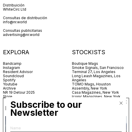
Distribuición
WhiteCirc Ltd
Consultas de distribución
info@nr.world
Consultas publicitarias
advertising@nr.world
EXPLORA
STOCKISTS
Bandcamp
Boutique Mags
Instagram
Smoke Signals, San Francisco
Resident Advisor
Terminal 27, Los Angeles
Soundcloud
Long Leash Magazines, Los
Spotify
Angeles
Youtube
TOMO Mags, Houston
Archive
Assembly, New York
NR 19 Detour 2025
Casa Magazines, New York
Store
Iconic Magazines, New York
Contact
ICA Miami
Subscribe to our
Village Books, Leeds
Nuestra elección mensual
Village Books, Manchester
Newsletter
Artwords, London
Dover Street Market, London
Sweet Sixteen, Ken Loach (2002)
Good News, London
MagCulture, London
Shreeji News, London