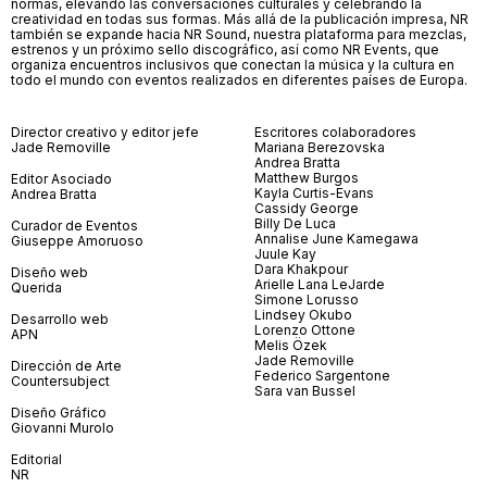
normas, elevando las conversaciones culturales y celebrando la
creatividad en todas sus formas. Más allá de la publicación impresa, NR
también se expande hacia NR Sound, nuestra plataforma para mezclas,
estrenos y un próximo sello discográfico, así como NR Events, que
organiza encuentros inclusivos que conectan la música y la cultura en
todo el mundo con eventos realizados en diferentes países de Europa.
Director creativo y editor jefe
Escritores colaboradores
Jade Removille
Mariana Berezovska
Andrea Bratta
Matthew Burgos
Editor Asociado
Kayla Curtis-Evans
Andrea Bratta
Cassidy George
Billy De Luca
Curador de Eventos
Annalise June Kamegawa
Giuseppe Amoruoso
Juule Kay
Dara Khakpour
Diseño web
Arielle Lana LeJarde
Querida
Simone Lorusso
Lindsey Okubo
Desarrollo web
Lorenzo Ottone
APN
Melis Özek
Jade Removille
Dirección de Arte
Federico Sargentone
Countersubject
Sara van Bussel
Diseño Gráfico
Giovanni Murolo
Editorial
NR