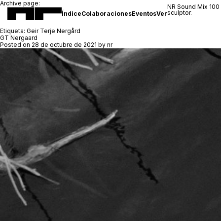
Archive page:
NR Sound Mix 100
sculptor.
Índice
Colaboraciones
Eventos
Ver
Etiqueta:
Geir Terje Nergård
GT Nergaard
Posted on
28 de octubre de 2021
by
nr