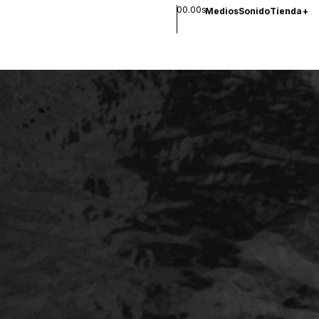
00.00s
Medios
Sonido
Tienda
+