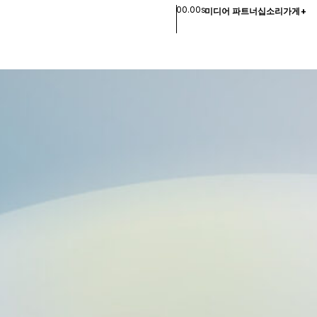
00.00s
미디어 파트너십
소리
가게
+