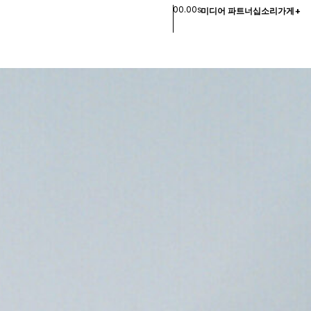
00.00s
미디어 파트너십
소리
가게
+