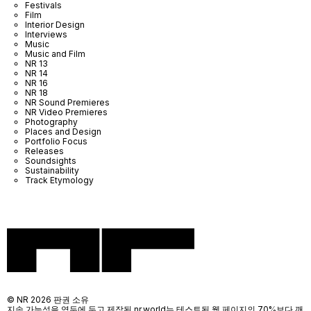
Festivals
Film
Interior Design
Interviews
Music
Music and Film
NR 13
NR 14
NR 16
NR 18
NR Sound Premieres
NR Video Premieres
Photography
Places and Design
Portfolio Focus
Releases
Soundsights
Sustainability
Track Etymology
© NR 2026 판권 소유
지속 가능성을 염두에 두고 제작된 nr.world는 테스트된 웹 페이지의 70%보다 깨