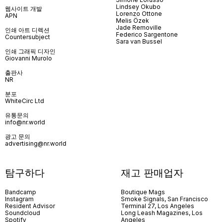
Lindsey Okubo
웹사이트 개발
Lorenzo Ottone
APN
Melis Özek
Jade Removille
인쇄 아트 디렉션
Federico Sargentone
Countersubject
Sara van Bussel
인쇄 그래픽 디자인
Giovanni Murolo
출판사
NR
분포
WhiteCirc Ltd
유통문의
info@nr.world
광고 문의
advertising@nr.world
탐구하다
재고 판매업자
Bandcamp
Boutique Mags
Instagram
Smoke Signals, San Francisco
Resident Advisor
Terminal 27, Los Angeles
Soundcloud
Long Leash Magazines, Los
Spotify
Angeles