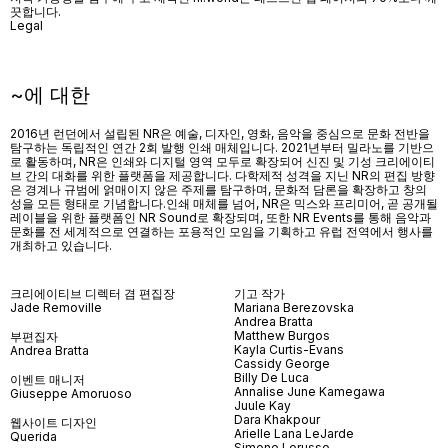
끗합니다.
Legal
~에 대한
2016년 런던에서 설립된 NR은 예술, 디자인, 영화, 음악을 중심으로 문화 전반을
탐구하는 독립적인 연간 2회 발행 인쇄 매체입니다. 2021년부터 밀라노를 기반으
로 활동하며, NR은 인쇄와 디지털 영역 모두로 확장되어 신진 및 기성 크리에이티
브 간의 대화를 위한 플랫폼을 제공합니다. 다학제적 성격을 지닌 NR의 편집 방향
은 경계나 규범에 얽매이지 않은 주제를 탐구하며, 문화적 담론을 확장하고 창의
성을 모든 형태로 기념합니다.인쇄 매체를 넘어
, NR
은 믹스와 프리미어
,
곧 공개될
레이블을 위한 플랫폼인
NR Sound
로 확장되며
,
또한
NR Events
를 통해 음악과
문화를 전 세계적으로 연결하는 포용적인 모임을 기획하고 유럽 전역에서 행사를
개최하고 있습니다
.
크리에이티브 디렉터 겸 편집장
기고 작가
Jade Removille
Mariana Berezovska
Andrea Bratta
Matthew Burgos
부편집자
Kayla Curtis-Evans
Andrea Bratta
Cassidy George
Billy De Luca
이벤트 매니저
Annalise June Kamegawa
Giuseppe Amoruoso
Juule Kay
Dara Khakpour
웹사이트 디자인
Arielle Lana LeJarde
Querida
Simone Lorusso