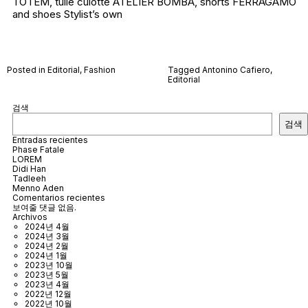
TOTEM, tulle culotte ATELIER BOMBA, shorts FERRAGAMO
and shoes
Stylist’s own
Posted in
Editorial
,
Fashion
Tagged
Antonino Cafiero
,
Editorial
검색
검색
Entradas recientes
Phase Fatale
LOREM
Didi Han
Tadleeh
Menno Aden
Comentarios recientes
보여줄 댓글 없음.
Archivos
2024년 4월
2024년 3월
2024년 2월
2024년 1월
2023년 10월
2023년 5월
2023년 4월
2022년 12월
2022년 10월