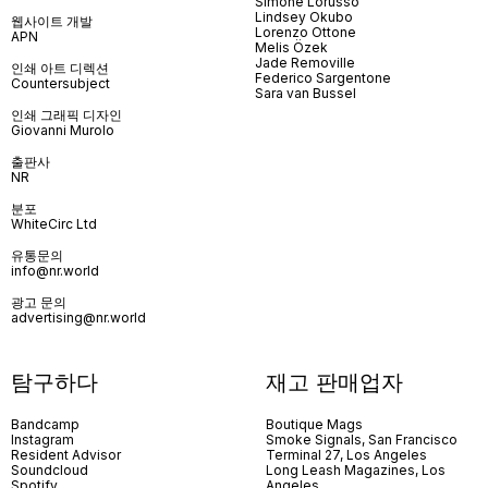
Simone Lorusso
Lindsey Okubo
웹사이트 개발
Lorenzo Ottone
APN
Melis Özek
Jade Removille
인쇄 아트 디렉션
Federico Sargentone
Countersubject
Sara van Bussel
인쇄 그래픽 디자인
Giovanni Murolo
출판사
NR
분포
WhiteCirc Ltd
유통문의
info@nr.world
광고 문의
advertising@nr.world
탐구하다
재고 판매업자
Bandcamp
Boutique Mags
Instagram
Smoke Signals, San Francisco
Resident Advisor
Terminal 27, Los Angeles
Soundcloud
Long Leash Magazines, Los
Spotify
Angeles