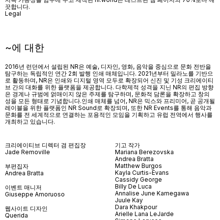
끗합니다.
Legal
~에 대한
2016년 런던에서 설립된 NR은 예술, 디자인, 영화, 음악을 중심으로 문화 전반을
탐구하는 독립적인 연간 2회 발행 인쇄 매체입니다. 2021년부터 밀라노를 기반으
로 활동하며, NR은 인쇄와 디지털 영역 모두로 확장되어 신진 및 기성 크리에이티
브 간의 대화를 위한 플랫폼을 제공합니다. 다학제적 성격을 지닌 NR의 편집 방향
은 경계나 규범에 얽매이지 않은 주제를 탐구하며, 문화적 담론을 확장하고 창의
성을 모든 형태로 기념합니다.인쇄 매체를 넘어
, NR
은 믹스와 프리미어
,
곧 공개될
레이블을 위한 플랫폼인
NR Sound
로 확장되며
,
또한
NR Events
를 통해 음악과
문화를 전 세계적으로 연결하는 포용적인 모임을 기획하고 유럽 전역에서 행사를
개최하고 있습니다
.
크리에이티브 디렉터 겸 편집장
기고 작가
Jade Removille
Mariana Berezovska
Andrea Bratta
Matthew Burgos
부편집자
Kayla Curtis-Evans
Andrea Bratta
Cassidy George
Billy De Luca
이벤트 매니저
Annalise June Kamegawa
Giuseppe Amoruoso
Juule Kay
Dara Khakpour
웹사이트 디자인
Arielle Lana LeJarde
Querida