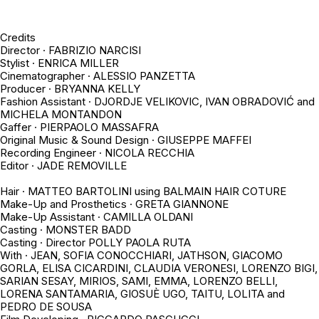
Credits
Director ·
FABRIZIO NARCISI
Stylist · ENRICA MILLER
Cinematographer · ALESSIO PANZETTA
Producer · BRYANNA KELLY
Fashion Assistant · DJORDJE VELIKOVIC, IVAN OBRADOVIĆ and
MICHELA MONTANDON
Gaffer · PIERPAOLO MASSAFRA
Original Music & Sound Design · GIUSEPPE MAFFEI
Recording Engineer · NICOLA RECCHIA
Editor · JADE REMOVILLE
Hair · MATTEO BARTOLINI using BALMAIN HAIR COTURE
Make-Up and Prosthetics · GRETA GIANNONE
Make-Up Assistant · CAMILLA OLDANI
Casting · MONSTER BADD
Casting · Director POLLY PAOLA RUTA
With · JEAN, SOFIA CONOCCHIARI, JATHSON, GIACOMO
GORLA, ELISA CICARDINI, CLAUDIA VERONESI, LORENZO BIGI,
SARIAN SESAY, MIRIOS, SAMI, EMMA, LORENZO BELLI,
LORENA SANTAMARIA, GIOSUÈ UGO, TAITU, LOLITA and
PEDRO DE SOUSA