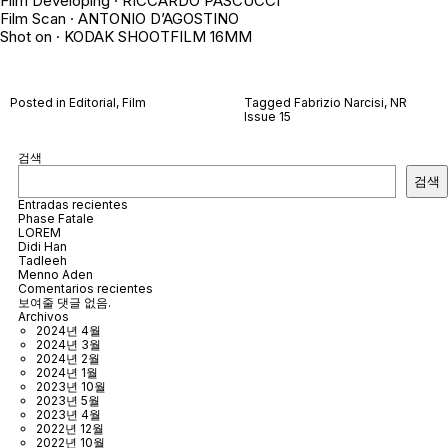
Film Developing · RICCARDO PASCUCCI
Film Scan · ANTONIO D’AGOSTINO
Shot on · KODAK SHOOTFILM 16MM
Posted in
Editorial
,
Film
Tagged
Fabrizio Narcisi
,
NR
Issue 15
검색
검색
Entradas recientes
Phase Fatale
LOREM
Didi Han
Tadleeh
Menno Aden
Comentarios recientes
보여줄 댓글 없음.
Archivos
2024년 4월
2024년 3월
2024년 2월
2024년 1월
2023년 10월
2023년 5월
2023년 4월
2022년 12월
2022년 10월