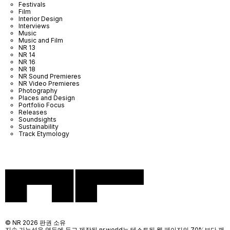
Festivals
Film
Interior Design
Interviews
Music
Music and Film
NR 13
NR 14
NR 16
NR 18
NR Sound Premieres
NR Video Premieres
Photography
Places and Design
Portfolio Focus
Releases
Soundsights
Sustainability
Track Etymology
© NR 2026 판권 소유
지속 가능성을 염두에 두고 제작된 nr.world는 테스트된 웹 페이지의 70%보다 깨