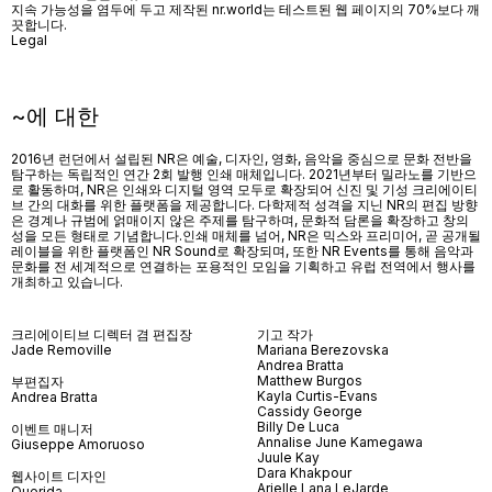
지속 가능성을 염두에 두고 제작된 nr.world는 테스트된 웹 페이지의 70%보다 깨
끗합니다.
Legal
~에 대한
2016년 런던에서 설립된 NR은 예술, 디자인, 영화, 음악을 중심으로 문화 전반을
탐구하는 독립적인 연간 2회 발행 인쇄 매체입니다. 2021년부터 밀라노를 기반으
로 활동하며, NR은 인쇄와 디지털 영역 모두로 확장되어 신진 및 기성 크리에이티
브 간의 대화를 위한 플랫폼을 제공합니다. 다학제적 성격을 지닌 NR의 편집 방향
은 경계나 규범에 얽매이지 않은 주제를 탐구하며, 문화적 담론을 확장하고 창의
성을 모든 형태로 기념합니다.인쇄 매체를 넘어
, NR
은 믹스와 프리미어
,
곧 공개될
레이블을 위한 플랫폼인
NR Sound
로 확장되며
,
또한
NR Events
를 통해 음악과
문화를 전 세계적으로 연결하는 포용적인 모임을 기획하고 유럽 전역에서 행사를
개최하고 있습니다
.
크리에이티브 디렉터 겸 편집장
기고 작가
Jade Removille
Mariana Berezovska
Andrea Bratta
Matthew Burgos
부편집자
Kayla Curtis-Evans
Andrea Bratta
Cassidy George
Billy De Luca
이벤트 매니저
Annalise June Kamegawa
Giuseppe Amoruoso
Juule Kay
Dara Khakpour
웹사이트 디자인
Arielle Lana LeJarde
Querida