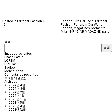
Posted in
Editorial
,
Fashion
,
NR
Tagged
Ciro Galluccio
,
Editorial
,
16
Fashion
,
Ferrari
,
In Our World
,
London
,
Magazines
,
Memento
,
Milan
,
NR 16
,
NR MAGAZINE
,
paris
검색
검색
Entradas recientes
Phase Fatale
LOREM
Didi Han
Tadleeh
Menno Aden
Comentarios recientes
보여줄 댓글 없음.
Archivos
2024년 4월
2024년 3월
2024년 2월
2024년 1월
2023년 10월
2023년 5월
2023년 4월
2022년 12월