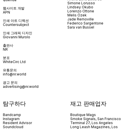
Simone Lorusso
Lindsey Okubo
웹사이트 개발
Lorenzo Ottone
APN
Melis Özek
Jade Removille
인쇄 아트 디렉션
Federico Sargentone
Countersubject
Sara van Bussel
인쇄 그래픽 디자인
Giovanni Murolo
출판사
NR
분포
WhiteCirc Ltd
유통문의
info@nr.world
광고 문의
advertising@nr.world
탐구하다
재고 판매업자
Bandcamp
Boutique Mags
Instagram
Smoke Signals, San Francisco
Resident Advisor
Terminal 27, Los Angeles
Soundcloud
Long Leash Magazines, Los