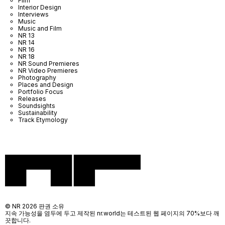
Film
Interior Design
Interviews
Music
Music and Film
NR 13
NR 14
NR 16
NR 18
NR Sound Premieres
NR Video Premieres
Photography
Places and Design
Portfolio Focus
Releases
Soundsights
Sustainability
Track Etymology
© NR 2026 판권 소유
지속 가능성을 염두에 두고 제작된 nr.world는 테스트된 웹 페이지의 70%보다 깨
끗합니다.