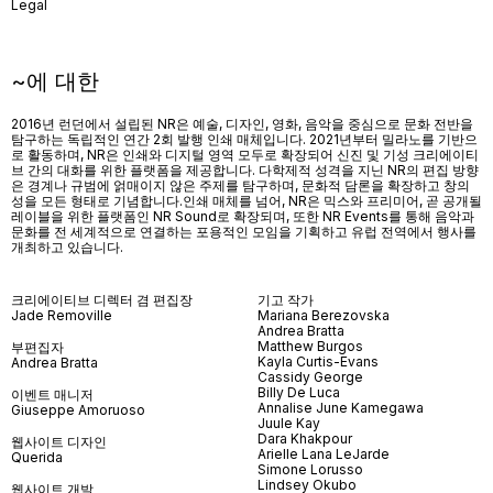
Legal
~에 대한
2016년 런던에서 설립된 NR은 예술, 디자인, 영화, 음악을 중심으로 문화 전반을
탐구하는 독립적인 연간 2회 발행 인쇄 매체입니다. 2021년부터 밀라노를 기반으
로 활동하며, NR은 인쇄와 디지털 영역 모두로 확장되어 신진 및 기성 크리에이티
브 간의 대화를 위한 플랫폼을 제공합니다. 다학제적 성격을 지닌 NR의 편집 방향
은 경계나 규범에 얽매이지 않은 주제를 탐구하며, 문화적 담론을 확장하고 창의
성을 모든 형태로 기념합니다.인쇄 매체를 넘어
, NR
은 믹스와 프리미어
,
곧 공개될
레이블을 위한 플랫폼인
NR Sound
로 확장되며
,
또한
NR Events
를 통해 음악과
문화를 전 세계적으로 연결하는 포용적인 모임을 기획하고 유럽 전역에서 행사를
개최하고 있습니다
.
크리에이티브 디렉터 겸 편집장
기고 작가
Jade Removille
Mariana Berezovska
Andrea Bratta
Matthew Burgos
부편집자
Kayla Curtis-Evans
Andrea Bratta
Cassidy George
Billy De Luca
이벤트 매니저
Annalise June Kamegawa
Giuseppe Amoruoso
Juule Kay
Dara Khakpour
웹사이트 디자인
Arielle Lana LeJarde
Querida
Simone Lorusso
Lindsey Okubo
웹사이트 개발