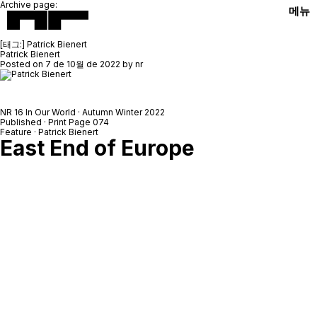
Archive page:
메뉴
[태그:]
Patrick Bienert
Patrick Bienert
Posted on
7 de 10월 de 2022
by
nr
NR 16 In Our World · Autumn Winter 2022
Published · Print Page 074
Feature · Patrick Bienert
East End of Europe