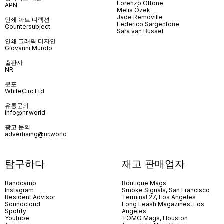
Lorenzo Ottone
APN
Melis Özek
Jade Removille
인쇄 아트 디렉션
Federico Sargentone
Countersubject
Sara van Bussel
인쇄 그래픽 디자인
Giovanni Murolo
출판사
NR
분포
WhiteCirc Ltd
유통문의
info@nr.world
광고 문의
advertising@nr.world
탐구하다
재고 판매업자
Bandcamp
Boutique Mags
Instagram
Smoke Signals, San Francisco
Resident Advisor
Terminal 27, Los Angeles
Soundcloud
Long Leash Magazines, Los
Spotify
Angeles
Youtube
TOMO Mags, Houston