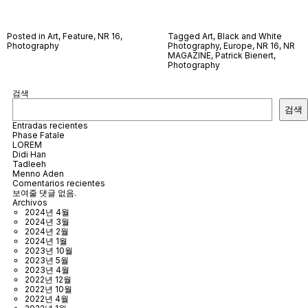
Posted in
Art
,
Feature
,
NR 16
,
Tagged
Art
,
Black and White
Photography
Photography
,
Europe
,
NR 16
,
NR
MAGAZINE
,
Patrick Bienert
,
Photography
검색
검색
Entradas recientes
Phase Fatale
LOREM
Didi Han
Tadleeh
Menno Aden
Comentarios recientes
보여줄 댓글 없음.
Archivos
2024년 4월
2024년 3월
2024년 2월
2024년 1월
2023년 10월
2023년 5월
2023년 4월
2022년 12월
2022년 10월
2022년 4월