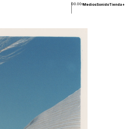
00.00s
Medios
Sonido
Tienda
+